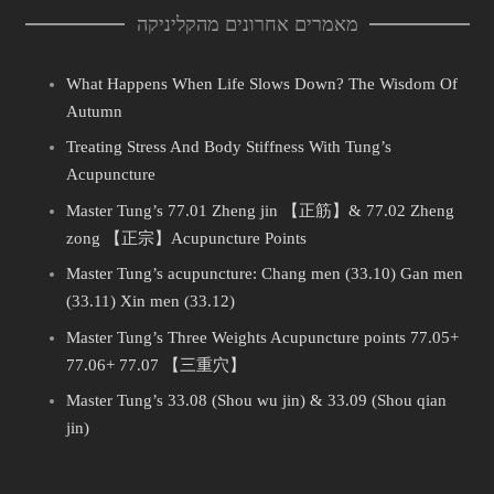
מאמרים אחרונים מהקליניקה
What Happens When Life Slows Down? The Wisdom Of
Autumn
Treating Stress And Body Stiffness With Tung’s
Acupuncture
Master Tung’s 77.01 Zheng jin 【正筋】& 77.02 Zheng
zong 【正宗】Acupuncture Points
Master Tung’s acupuncture: Chang men (33.10) Gan men
(33.11) Xin men (33.12)
Master Tung’s Three Weights Acupuncture points 77.05+
77.06+ 77.07 【三重穴】
Master Tung’s 33.08 (Shou wu jin) & 33.09 (Shou qian
jin)