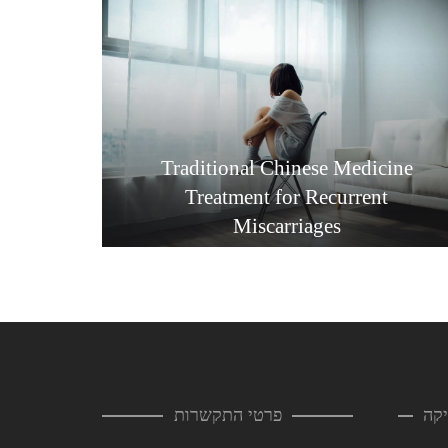
Traditional Chinese Medicine
Treatment for Recurrent
Miscarriages
קה
פרטי התקשרות