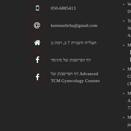
W
050-6885413
D
T
kerenzelicha@gmail.com
S
A
העלייה השנייה 7 ב, רמת גן
M
【
【
דף הפייסבוק של סינימד
M
דף הפייסבוק של Advanced
C
TCM Gynecology Courses
(
M
A
7
M
j