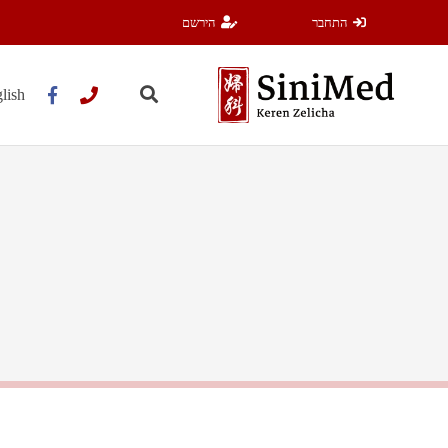
התחבר
הירשם
lish