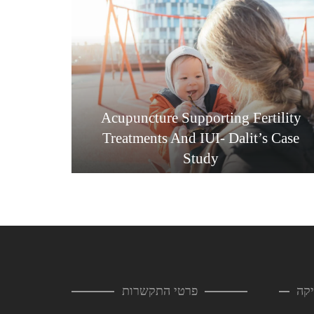
Acupuncture Supporting Fertility
Treatments And IUI- Dalit’s Case
Study
קה
פרטי התקשרות