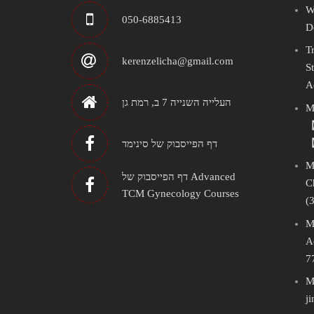
W
050-6885413
D
T
kerenzelicha@gmail.com
S
A
העלייה השנייה 7 ב, רמת גן
M
【
【
דף הפייסבוק של סינימד
M
דף הפייסבוק של Advanced
C
TCM Gynecology Courses
(
M
A
7
M
j