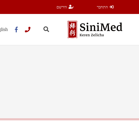
התחבר
הירשם
lish