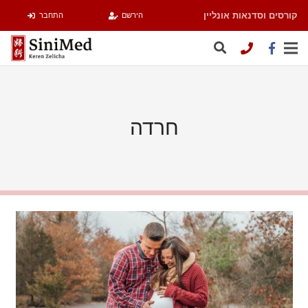
קורסים וסדנאות אונליין
הירשם
התחבר
חרדה