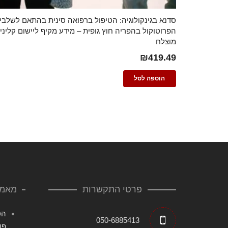
סדנא בגינקולוגיה: הטיפול ברפואה סינית בהתאם לשלבי
הפרוטוקול בהפריה חוץ גופית – מידע מקיף ליישום קליני
מוצלח
₪
419.49
הוספה לסל
פרטי התקשרות
מאמר
הט
050-6885413
פו