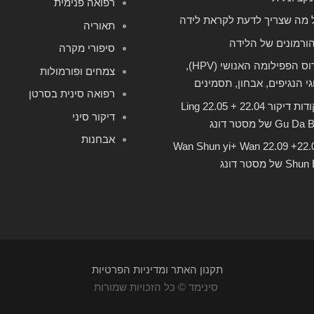
רפואה פנימית
 מה שצריך לדעת לקראת לידה
תאוריה
ורמונים של הלידה
סיפורי מקרה
וירוס הפפילומה האנושי (HPV),
צמחים ופורמולות
גי הנגיפים, אבחון, תסמינים
רפואה סינית בסרטן
נקודות דיקור 22.04 + 22.05 Ling
דיקור סיני
Gu Da של מסטר דונג
אבחנות
22.08+ 22.09 Wan Shun yi+ Wan
Sh של מסטר דונג
תקנון האתר ומדיניות הפרטיות
סינימד © כל הזכויות שמורות