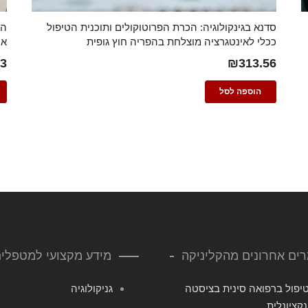
סדנא בגינקולוגיה: הכרת הפרוטוקולים ותוכנית הטיפול
הק
ככלי לאינטגרציה מוצלחת בהפריה חוץ גופית
אי
93
₪
313.56
הוספה לסל
ים אחרונים מהקליניקה
מידע מקצועי למטפלי
יפול ברפואה סינית בציסטה
גניקולוגיה
נקציונלית