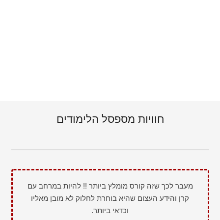
יחידה 15
1.15 הרחם ורירית הרחם בראיה סינית
(14 דק')
יחידה 16
1.16 הטיפול ברירית רחם דקה ברפואה סינית
(17 דק')
יחידה 17
1.17 הטיפול בגירוי יתר שחלתי
(24 דק')
יחידה 18
1.18 דוגמא לסיפור מקרה באישה בתהליך הפריה חוץ
גופית
(9 דק')
חוויות מספסל הלימודים
מעבר לכך שזה קורס מומלץ ביותר !! להיות במרחב עם
קרן והידע העצום שהיא בוחרת לחלוק לא מובן מאליו
וכדאי ביותר.