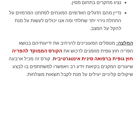
נציג מחקרים בתחום מסין.
נדיין מהם הדגלים האדומים המונחים לפתחנו המרמזים על
התחלת גירוי יתר שחלתי ומה אנו יכולים לעשות על מנת
להקל על המצב.
המלצה:
מטפלים המעוניינים להרחיב את ידיעותיהם בנושא
הפריה חוץ גופית מוזמנים לרכוש את
הקורס הממוקד
להפריה
חוץ גופית ברפואה סינית אינטגרטיבית
. קורס זה מכיל ארבעה
שיעורים המקנים בקיאות וידע רב ויאפשרו למשתתפים בו לבצע
שיקולים קליניים יעילים על מנת לקבל תוצאות מוצלחות.
לתאום שיחה ומידע נוסף, מלא/י את פרטיך
ואצור עמך קשר בהקדם