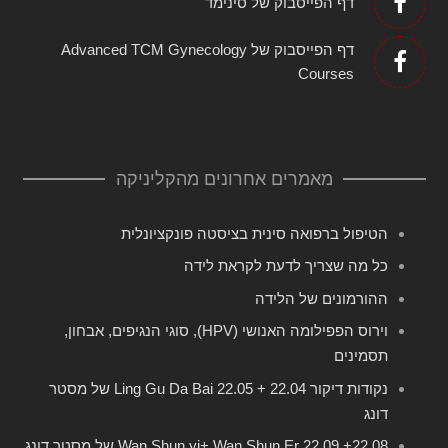
דף הפייסבוק של סינימד
דף הפייסבוק של Advanced TCM Gynecology
Courses
מאמרים אחרונים מהקליניקה
הטיפול ברפואה סינית בציסטה פונקציונלית
כל מה שצריך לדעת לקראת לידה
ההורמונים של הלידה
וירוס הפפילומה האנושי (HPV), סוגי הנגיפים, אבחון,
תסמינים
נקודות דיקור 22.04 + 22.05 Ling Gu Da Bai של מסטר
דונג
22.08+ 22.09 Wan Shun yi+ Wan Shun Er של מסטר דונג