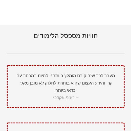
יחידה 1
דיון קליני- הטיפול בדימומים לא סדירים ברפואה סינית
(15 דק')
חוויות מספסל הלימודים
מעבר לכך שזה קורס מומלץ ביותר !! להיות במרחב עם
קרן והידע העצום שהיא בוחרת לחלוק לא מובן מאליו
וכדאי ביותר.
~ רעות עקרבי