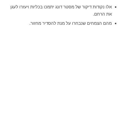
אלו נקודות דיקור של מסטר דונג יתמכו בכליות ויעזרו לעגן
את הרחם.
מהם הצמחים שנבחרו על מנת להסדיר מחזור.
לתאום שיחה ומידע נוסף, מלא/י את פרטיך
ואצור עמך קשר בהקדם
אני מאשר/ת את
תקנון האתר ומדיניות הפרטיות
, וקבלת