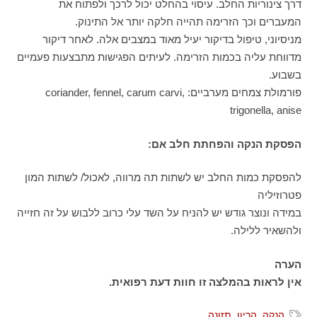
דרך צינוריות החלב. עיסוי בהחלט יכול לרכך ולפתוח את
המעברים וכך הזרימה תהייה חלקה יותר אל התינוק.
מניסיוני, טיפול בדיקור יעיל מאוד במצבים אלה. לאחר דיקור
מדווחת עליה בכמות הזרימה. לעיתים הפגישות מתבצעות פעמיים
בשבוע.
פורמולת צמחים מערביים: coriander, fennel, carum carvi,
trigonella, anise
הפסקת הנקה והפחתת חלב אם:
להפסקת כמות החלב יש לשתות תה מרווה, לאכול/ לשתות המון
פטרוזיליה
במידה ונוצר גודש יש להניח על השד עלי כרוב ללבוש על זה חזייה
ולהשאיר ללילה.
הערה
אין לראות בהמלצה זו חוות דעת רפואית.
הנקה
,
הריון
,
תזונה