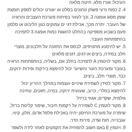
העיכול: אורז מלא, חיטה מלאה
4. 2 כפות זרעי פשתן טחונים בסלט או יוגורט יכולים לספק חומצת
שומן מסוג אומגה 3, וכך לעזור בפיתוח מערכת העצבים והראיה
של העובר. יתרה מכך, אכילת דגי ים עמוקים כגון הליבוט או סלמון
פעם בשבוע מספיקה בהחלט להשגת כמות אומגה 3 לתמיכה
בהתפתחות העובר.
5. יש להימנע מחטיפים, לבסס את התזונה על חלבונים, מוצרי
חלב במידה, ביצים או דגים, דגנים מלאים
6. מקור לויטמין A לתמיכה בחלב אם, בשליה, בהתפתחות הראיה
בעובר ומערכת העור והשיער יכול להימצא בירקות ופירות ירוקים,
כבד, מוצרי חלב, ביצים.
7. מקור לסידן לשמירת שיניים ועצמות במהלך ההריון יכול
להימצא בסלרי, כרוב, שעועית ירוקה, במיה, תאנים, טחינה
גולמית, שקדים, אגוזי ברזיל
8. מקור לוטמין C לשמירה על רקמות חיבור, שיפור קליטת ברזל,
שימרה על מערכת החיסון יהיה באכילת פלפל אדום, מלון, קיווי,
עגבנייה, תות שדה, פירות הדר.
9. ויטמין E באם חשוב להפחית את הקמטים לאחר לידה ולשפר