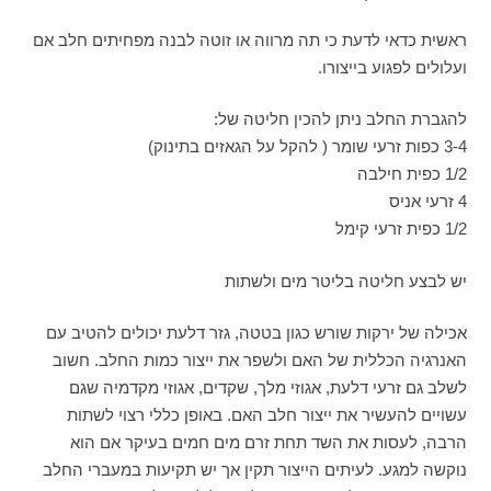
ראשית כדאי לדעת כי תה מרווה או זוטה לבנה מפחיתים חלב אם
ועלולים לפגוע בייצורו.
להגברת החלב ניתן להכין חליטה של:
3-4 כפות זרעי שומר ( להקל על הגאזים בתינוק)
1/2 כפית חילבה
4 זרעי אניס
1/2 כפית זרעי קימל
יש לבצע חליטה בליטר מים ולשתות
אכילה של ירקות שורש כגון בטטה, גזר דלעת יכולים להטיב עם
האנרגיה הכללית של האם ולשפר את ייצור כמות החלב. חשוב
לשלב גם זרעי דלעת, אגוזי מלך, שקדים, אגוזי מקדמיה שגם
עשויים להעשיר את ייצור חלב האם. באופן כללי רצוי לשתות
הרבה, לעסות את השד תחת זרם מים חמים בעיקר אם הוא
נוקשה למגע. לעיתים הייצור תקין אך יש תקיעות במעברי החלב