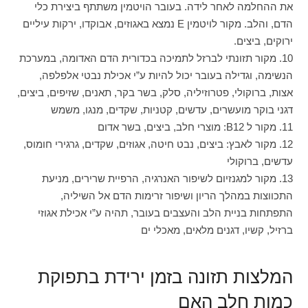
את ההחלמה לאחר לידה. בעובר הויטמין משתתף ביצירת כלי
הדם, והלב. מקור לויטמין E נמצא באגוזים, אבוקדו, ירקות עיליים
ירוקים, ביצים.
10. מקור תזונתי לברזל לתמיכה בכדורית הדם האדומה, במערכת
הנשימה, וגדילה בעובר יכול להיות ע”י אכילת נבטי אלפלפה,
אצות, ברוקולי, פטרוזיליה, סלק, בשר בקר, תאנים, שזיפים, ביצים,
דגני בוקר מועשרים, עדשים, קטניות, שקדים, מנגו, משמש
11. מקור ל B12: מוצרי חלב, ביצים, בשר אדום
12. מקור לאבץ: ביצים, נבט חיטה, אגוזים, שקדים, גרגירי חומוס,
עדשים, ברוקולי
13. מקור למגנזיום לשיפור האנרגיה, הרפיית שרירים, מניעת
התכווצות במהלך הריון ושיפור זרימות הדם אל השיליה,
התפתחות בניית הלב והעצבים בעובר, תהיה ע”י אכילת אגוזי
ברזיל, קשיו, דגנים מלאים, מאכלי ים
המלצות תזונה בזמן ירידת בתפוקת
כמות חלב האם