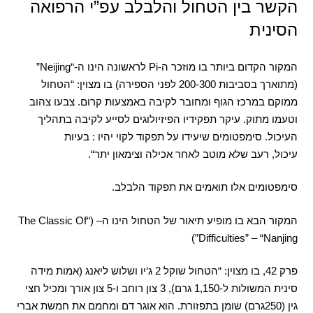
הקשר בין הטחול והלבלב עפ”י הרפואה
הסינית
המקור הקדום ביותר בו מוזכר ה
-Pi
לראשונה הינו ה
-“Neijing”
(
מתוארך בסביבות
200-300
לפני הספירה
)
בו מצוין
: “
הטחול
ממוקם במרכז הגוף ומחובר לקיבה באמצעות קרום
.
צבעו צהוב
וטעמו מתוק
.
עיקר תפקידיו הפיזיולוגים לסייע לקיבה בתהליך
העיכול
.
סימפטומים שיעידו על תפקוד לקוי יהיו
:
בעיות
עיכול
,
רעב שלא מוטב לאחר אכילה וצימאון יתר
“.
סימפטומים אלו תואמים את תפקוד הלבלב
.
המקור הבא בו מופיע תיאור של הטחול הינו ה
– (“The Classic Of
Difficulties” – “Nanjing”)
פרק
42,
בו מצוין
: “
הטחול שוקל
2
ג
‘
יו ושלוש ליאנג
(
אמות מידה
סינית המשולות ל
-1,150
גרם
), 3
צון רוחב ו
-5
צון אורך ומכיל חצי
גין
(250
גרם
)
שומן בתפזורת
.
הוא אוגר דם ומחמם את חמשת אברי