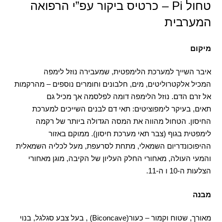
טחול Pi – כרטיס ביקור עפ”י הרפואה
המערבית
מיקום
איבר השייך למערכת הלימפטית
,
שמעבירה נוזל לימפה
המכיל
אלקטרוליטים
,
מים
,
חלבונים
וחומרים נוספים
–
מהרקמות
אל זרם
הדם
.
נוזל הלימפה דומה לפלסמה אך מכיל גם
תאים
,
בעיקר לימפוציטים
:
תאי דם לבנים השייכים למערכת
החיסון
.
הטחול מהווה את המסה הגדולה ביותר של רקמה
לימפטית בגוף
(
צבר תאי מערכת חיסון
).
ממוקם באזור
ההיפוכונדריום השמאלי
,
מתחת לסרעפת
,
מעל לכליה השמאלית
והמעי העולה
,
מאחורי החלק העליון של הקיבה
,
מוגן מאחורי
הצלעות ה
-10
ו ה
-11.
מבנה
מאורך
,
שטוח וקמור
–
כעור
(Biconcave) ,
בעל צבע סגלגל
,
בנוי