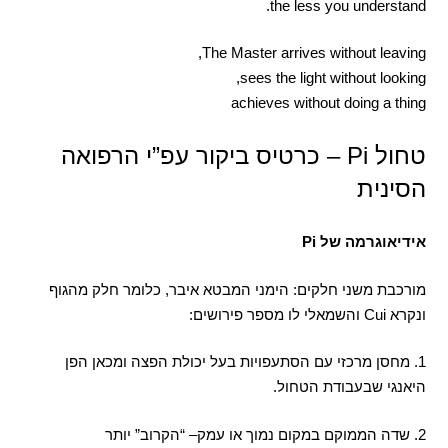
the less you understand.
The Master arrives without leaving,
sees the light without looking,
achieves without doing a thing
טחול Pi – כרטיס ביקור עפ”י הרפואה
הסינית
אידיאוגרמה של
Pi
מורכבת משני חלקים
:
הימני המבטא איבר
,
כלומר חלק מהגוף
ונקרא
Cui
והשמאלי לו מספר פירושים
:
1.
מחסן מרכזי עם הסתעפויות בעל יכולת הפצה ומכאן הפן
היאנגי שבעבודת הטחול
.
2.
שדה הממוקם במקום נמוך או עמק–
“
הקרוב
”
יותר