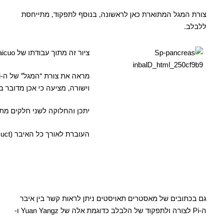
צורת המגל המתוארת כאן לראשונה
,
בנוסף לתפקוד
,
מתייחסת
ללבלב
.
ציור זה מתוך עבודתו של
aicuo
מראה את צורת
“
המגל
”
של ה
-Pi.
וישורה
,
מציעה כי אכן מדובר 
יתכן והחלוקה לשני חלקים מ
העוברת לאורך כל האיבר
(The Pancreatic Duct).
גם בכתובים של מאסטרים תאויסטים ניתן לראות קשר בין איבר
ה
-Pi
לצורה ולתפקוד של הלבלב כדוגמת אלה של
Yuan Yangz
ו
-