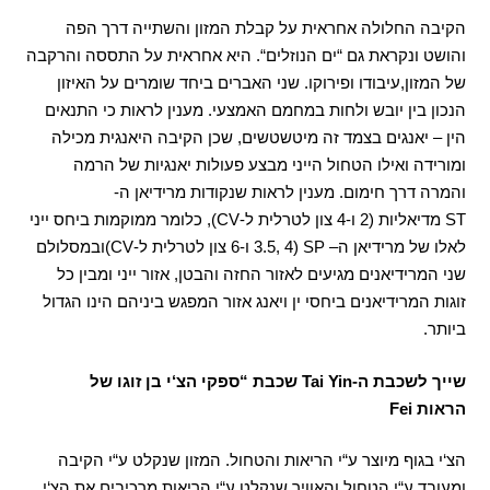
הקיבה החלולה אחראית על קבלת המזון והשתייה דרך הפה
והושט ונקראת גם
“
ים הנוזלים
“.
היא אחראית על התססה והרקבה
של המזון
,
עיבודו ופירוקו
.
שני האברים ביחד שומרים על האיזון
הנכון בין יובש ולחות במחמם האמצעי
.
מענין לראות כי התנאים
הין
–
יאנגים בצמד זה מיטשטשים
,
שכן הקיבה היאנגית מכילה
ומורידה ואילו הטחול הייני מבצע פעולות יאנגיות של הרמה
והמרה דרך חימום
.
מענין לראות שנקודות מרידיאן ה
-
ST
מדיאליות
(2
ו
-4
צון לטרלית ל
-CV),
כלומר ממוקמות ביחס ייני
לאלו של מרידיאן ה
– SP (3.5, 4
ו
-6
צון לטרלית ל
-CV)
ובמסלולם
שני המרידיאנים מגיעים לאזור החזה והבטן
,
אזור ייני ומבין כל
זוגות המרידיאנים ביחסי ין ויאנג אזור המפגש ביניהם הינו הגדול
ביותר
.
שייך לשכבת ה
-Tai Yin
שכבת
“
ספקי הצ
‘
י בן זוגו של
הראות
Fei
הצ
‘
י בגוף מיוצר ע
“
י הריאות והטחול
.
המזון שנקלט ע
“
י הקיבה
ומעובד ע
“
י הטחול והאוויר שנקלט ע
“
י הריאות מרכיבים את הצ
‘
י