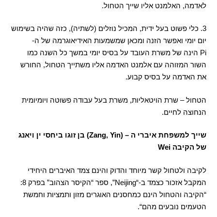
לאדמה
,
האלמנט אליו שייך הטחול
.
3.
כלי פשוט בעל ידית
,
המכיל נוזלים
(
לשתיה
),
כזה שהיה בשימוש
יום יומי ואפשר הזנה ומכאן שמשמעות האידיאוגרמה של ה
-
Pi
הינה של משרת העובד על בסיס יומי במשך כל השנה כמו
השור המזוהה עם אלמנט האדמה אליו משתייך הטחול
,
החורש
את האדמה על בסיס קבוע
.
הטחול – שרת הויטאליות
,
משרת בעל עבודה פשוטה ויומיומית
הנחוצה לחיים
.
שייך למשפחת איברי ה
– (Zang, Yin)
בן זוגו ביחסי ין ויאנג
של הקיבה
Wei
לקיבה ולטחול קשר מיוחד והדוק והינם צמד האיברים היחידי
המקבל אזכור כצמד ב
-“Neijing”,
ספר
“
הקיסר הצהוב
”
בפרק
8:
“
הקיבה והטחול הינם כמחסנים האוגרים מזון ותמציות וחמשת
הטעמים נובעים מהם
“.