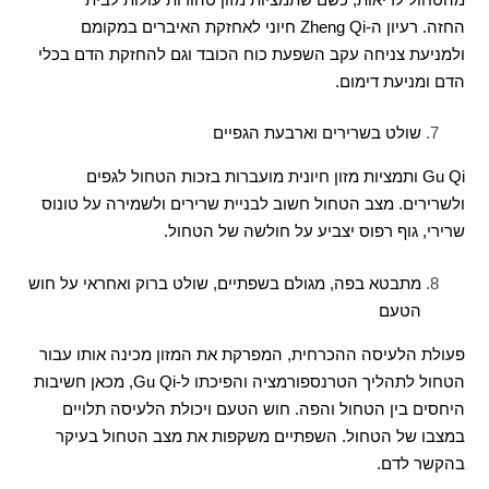
החזה
.
רעיון ה
-Zheng Qi
חיוני לאחזקת האיברים במקומם
ולמניעת צניחה עקב השפעת כוח הכובד וגם להחזקת הדם בכלי
הדם ומניעת דימום
.
שולט בשרירים וארבעת הגפיים
Gu Qi
ותמציות מזון חיונית מועברות בזכות הטחול לגפים
ולשרירים
.
מצב הטחול חשוב לבניית שרירים ולשמירה על טונוס
שרירי
,
גוף רפוס יצביע על חולשה של הטחול
.
מתבטא בפה
,
מגולם בשפתיים
,
שולט ברוק ואחראי על חוש
הטעם
פעולת הלעיסה ההכרחית
,
המפרקת את המזון מכינה אותו עבור
הטחול לתהליך הטרנספורמציה והפיכתו ל
-Gu Qi,
מכאן חשיבות
היחסים בין הטחול והפה
.
חוש הטעם ויכולת הלעיסה תלויים
במצבו של הטחול
.
השפתיים משקפות את מצב הטחול בעיקר
בהקשר לדם
.