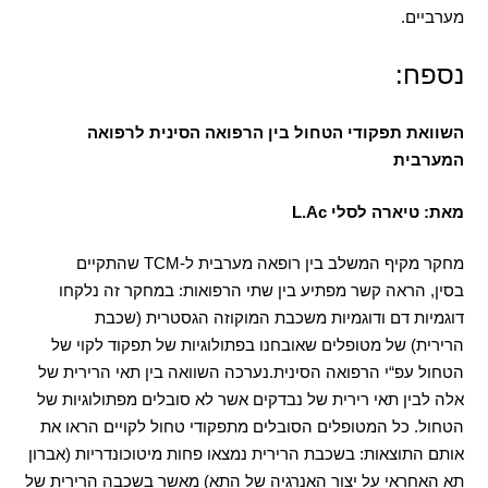
מערביים
.
נספח:
השוואת תפקודי הטחול בין הרפואה הסינית לרפואה
המערבית
מאת
:
טיארה לסלי
L.Ac
מחקר מקיף המשלב בין רופאה מערבית ל
-TCM
שהתקיים
בסין
,
הראה קשר מפתיע בין שתי הרפואות
:
במחקר זה נלקחו
דוגמיות דם ודוגמיות משכבת המוקוזה הגסטרית
(
שכבת
הרירית
)
של מטופלים שאובחנו בפתולוגיות של תפקוד לקוי של
הטחול עפ
“
י הרפואה הסינית
.
נערכה השוואה בין תאי הרירית של
אלה לבין תאי רירית של נבדקים אשר לא סובלים מפתולוגיות של
הטחול
.
כל המטופלים הסובלים מתפקודי טחול לקויים הראו את
אותם התוצאות
:
בשכבת הרירית נמצאו פחות מיטוכונדריות
(
אברון
תא האחראי על יצור האנרגיה של התא
)
מאשר בשכבה הרירית של