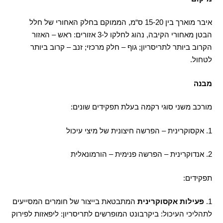
איבר מוארך בין
15-20
ס
“
מ
,
הממוקם בחלק האחורי של חלל
הבטן מאחורי הקיבה
,
נהוג לחלקו ל
-3
אזורים
:
ראש
–
האזור
הקרוב ביותר לתריסריון
;
גוף
–
חלק מרכזי
;
זנב
–
קרוב ביותר
לטחול
.
מבנה
מורכב משני סוגי רקמה בעלת תפקידים שונים
:
1.
אקסוקרינית
–
הפרשה חיצונית של מיצי עיכול
2.
אנדוקרינית
–
הפרשה פנימית – הורמונאלית
תפקידים
:
1.
פעילות אקסוקרינית
המתבטאת בייצור של חומרים המסייעים
לתהליכי העיכול
:
ביקרבונט המופרשים לתריסריון
:
ליפאזות לפירוק