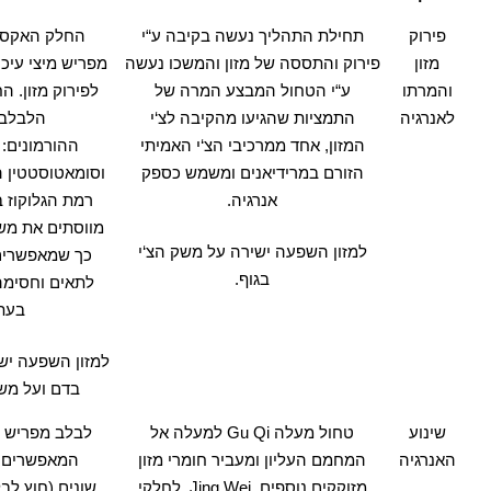
פירוק
תחילת התהליך נעשה בקיבה ע
“
י
החלק האקסוק
מזון
פירוק והתססה של מזון והמשכו נעשה
מפריש מיצי עיכו
והמרתו
ע
“
י הטחול המבצע המרה של
לפירוק מזון
.
הח
לאנרגיה
התמציות שהגיעו מהקיבה לצ
‘
י
הלבלב 
המזון
,
אחד ממרכיבי הצ
‘
י האמיתי
ההורמונים
:
הזורם במרידיאנים ומשמש כספק
וסומאטוסטטין 
אנרגיה
.
רמת הגלוקוז 
מווסתים את משק
למזון השפעה ישירה על משק הצ
‘
י
כך שמאפשרים 
בגוף
.
לתאים וחסימה
בעת
למזון השפעה יש
בדם ועל מש
שינוע
טחול מעלה
Gu Qi
למעלה אל
לבלב מפריש ה
האנרגיה
המחמם העליון ומעביר חומרי מזון
המאפשרים פ
מזוקקים נוספים
, Jing Wei,
לחלקי
שונים
(
חוץ לב