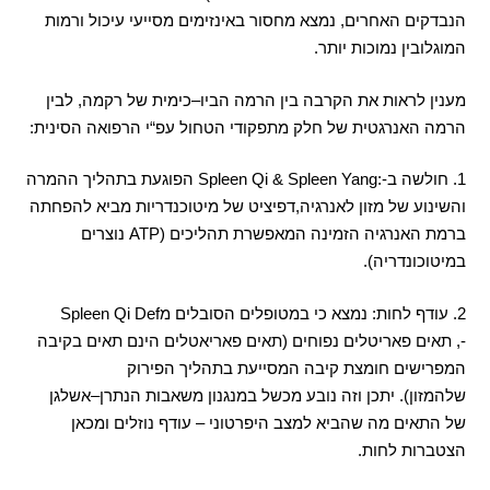
הנבדקים האחרים
,
נמצא מחסור באינזימים מסייעי עיכול ורמות
המוגלובין נמוכות יותר
.
מענין לראות את הקרבה בין הרמה הביו
–
כימית של רקמה
,
לבין
הרמה האנרגטית של חלק מתפקודי הטחול עפ
“
י הרפואה הסינית
:
1.
חולשה ב
-:Spleen Qi & Spleen Yang
הפוגעת בתהליך ההמרה
והשינוע של מזון לאנרגיה
,
דפיציט של מיטוכנדריות מביא להפחתה
ברמת האנרגיה הזמינה המאפשרת תהליכים
(ATP
נוצרים
במיטוכונדריה
).
2.
עודף לחות
:
נמצא כי במטופלים הסובלים מ
Spleen Qi Def
-,
תאים פאריטלים נפוחים
(
תאים פאריאטלים הינם תאים בקיבה
המפרישים חומצת קיבה המסייעת בתהליך הפירוק
שלהמזון
).
יתכן וזה נובע מכשל במנגנון משאבות הנתרן
–
אשלגן
של התאים מה שהביא למצב היפרטוני – עודף נוזלים ומכאן
הצטברות לחות
.