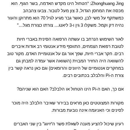
Zhonghuang Jing: “
הטחול הינו מקדש האדמה
,
בשר הגוף
.
הוא
מכסה את המחסן הגדול
, 3
צון מעל לטבור
.
צבעו צהבהב
כמשתקף על משי לבן
,
כאשר גבר מגיע לגיל
70
הוא מתרוקן והעור
נהיה דק וקמל
.
משקלו
3
גין ו
-3
ליאנג
…
צורתו כצורת מגל
…”
לאור השימוש הנרחב בו עשתה הרפואה הסינית באברי חיות
לטובת רפואת הצמחים
,
התווסף מידע אנטומי רב אודות איברים
רבים
.
חקר אברי חיות
,
שפך אור גם על אנטומיית האדם
.
מקור טוב
להשוואה היה החזיר המבוית
(
השוואה אשר עמדה למבחן גם
במחקרים אנטומיים של היוונים והרומאים
)
וגם כאן נראה קשר בין
צורת ה
-Pi
והלבלב בכתובים רבים
.
אם כך
,
האם ה
-Pi
הינו הטחול או הלבלב
?
האם הוא שניהם
?
מקורות המצוטטים כאן מראים בבירור שאיבר הלבלב היה מוכר
לסינים וכי האניגמה אינה נובעת מבורות
.
רעיון שיכול להציע מענה לשאלת פשר ה
“
זיווג
”
בין שני האברים