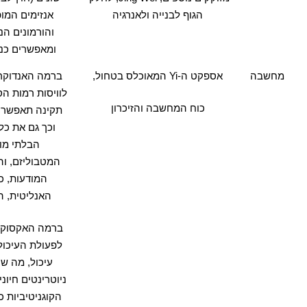
הגוף לבנייה ולאנרגיה
אנזימים המו
והורמונים ה
ומאפשרים כני
מחשבה
אספקט ה
-Yi
המאוכלס בטחול
,
ברמה האנדוקרי
לוויסות רמות ה
כוח המחשבה והזיכרון
תקינה תאפשר 
וכך גם את כל
הבלתי מו
המטבוליזם
,
וה
המודעות
,
כ
האנליטית
,
ה
ברמה האקסוקרי
לפעולת העיכול
עיכול
,
מה שי
ניוטרינטים חיונ
הקוגניטיביות כ