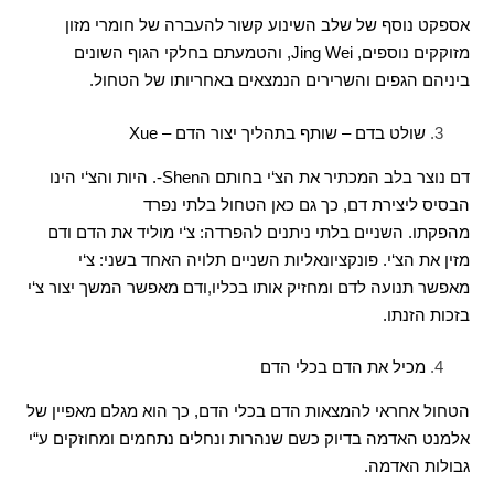
אספקט נוסף של שלב השינוע קשור להעברה של חומרי מזון
מזוקקים נוספים
, Jing Wei,
והטמעתם בחלקי הגוף השונים
ביניהם הגפים והשרירים הנמצאים באחריותו של הטחול
.
שולט בדם
–
שותף בתהליך יצור הדם –
Xue
דם נוצר בלב המכתיר את הצ
‘
י בחותם ה
Shen-.
היות והצ
‘
י הינו
הבסיס ליצירת דם
,
כך גם כאן הטחול בלתי נפרד
מהפקתו
.
השניים בלתי ניתנים להפרדה
:
צ
‘
י מוליד את הדם ודם
מזין את הצ
‘
י
.
פונקציונאליות השניים תלויה האחד בשני
:
צ
‘
י
מאפשר תנועה לדם ומחזיק אותו בכליו
,
ודם מאפשר המשך יצור צ
‘
י
בזכות הזנתו
.
מכיל את הדם בכלי הדם
הטחול אחראי להמצאות הדם בכלי הדם
,
כך הוא מגלם מאפיין של
אלמנט האדמה בדיוק כשם שנהרות ונחלים נתחמים ומחוזקים ע
“
י
גבולות האדמה
.