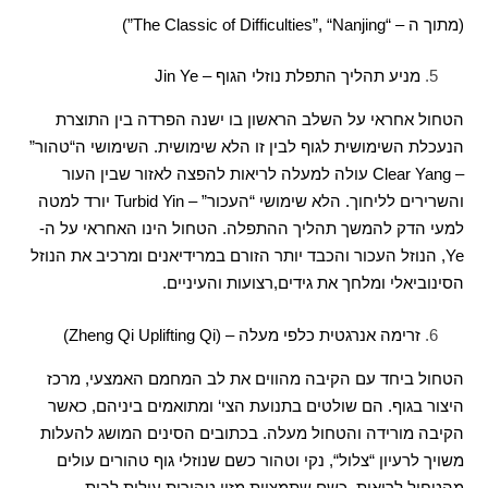
(
מתוך ה
– “The Classic of Difficulties”, “Nanjing”)
מניע תהליך התפלת נוזלי הגוף
– Jin Ye
הטחול אחראי על השלב הראשון בו ישנה הפרדה בין התוצרת
הנעכלת השימושית לגוף לבין זו הלא שימושית
.
השימושי ה
“
טהור
”
– Clear Yang
עולה למעלה לריאות להפצה לאזור שבין העור
והשרירים לליחוך
.
הלא שימושי
“
העכור
” – Turbid Yin
יורד למטה
למעי הדק להמשך תהליך ההתפלה
.
הטחול הינו האחראי על ה
-
Ye,
הנוזל העכור והכבד יותר הזורם במרידיאנים ומרכיב את הנוזל
הסינוביאלי ומלחך את גידים
,
רצועות והעיניים
.
זרימה אנרגטית כלפי מעלה
– (Zheng Qi Uplifting Qi)
הטחול ביחד עם הקיבה מהווים את לב המחמם האמצעי
,
מרכז
היצור בגוף
.
הם שולטים בתנועת הצי
‘
ומתואמים ביניהם
,
כאשר
הקיבה מורידה והטחול מעלה
.
בכתובים הסינים המושג להעלות
משויך לרעיון
“
צלול
“,
נקי וטהור כשם שנוזלי גוף טהורים עולים
מהטחול לריאות
,
כשם שתמציות מזון טהורות עולות לבית