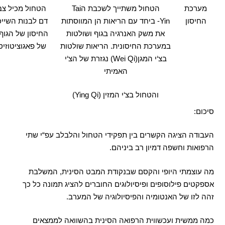
מערכת
הטחול משתייך לשכבת ה
Tai
הטחול מכיל צב
החיסון
Yin-
ביחד עם הריאות הן המווסתות
דם לבנות השייכ
את משק האנרגיה בגוף ושולטות
החיסון של הגוף
במערכת החיסונית
.
הריאות שולטות
של פאגוציטוזי
בצ
‘
י המגן
(Wei Qi)
נגזרת של הצ
‘
י
האמיתי
והטחול בצ
‘
י המזין
(
Ying Qi)
סיכום:
העבודה הציגה הקשרים בין תפקידי הטחול והלבלב עפ
“
י שתי
הרפואות וחשפה דמיון רב ביניהם
.
מה עוצמתי היופי והקסם שבנקודת המבט הסינית
,
המשלבת
אספקטים פילוסופים ופיסיולוגים החוברים להציג תמונה כל כך
זהה לזו של האנטומיה והפיסיולוגיה של המערב
.
כמה ממשית ועכשווית הרפואה הסינית בהשוואה לממצאים