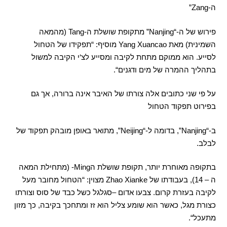
ה
-Zang”
פירוש של ה
-“Nanjing”
מתקופת שושלת ה
-Tang (
מהמאה
השמינית
)
מאת
Yang Xuancao
מוסיף
: “
תפקידו של הטחול
לסייע
.
הוא ממוקם מתחת לקיבה ומסייע לצ
‘
י הקיבה למשול
בתהליך ההמרה של מים ודגנים
“.
על פי שני כתובים אלה צורתו של האיבר אינה ברורה
,
אך גם
בפירוט תפקוד הטחול
ב
-“Nanjing”,
בדומה ל
-“Neijing”,
מתואר באופן מובהק תפקוד של
לבלב
.
בתקופה מאוחרת יותר
,
תקופת שושלת ה
Ming- (
מתחילת המאה
ה
– 14),
בעבודתו של
Zhao Xianke
מצוין
: “
הטחול מחובר מעל
לקיבה בעזרת קרום
.
צבעו אדום –סגלגל כשל כבד של סוס וצורתו
כצורת מגל
,
כאשר הוא שומע צליל הוא זז ומתחכך בקיבה
,
כך מזון
מתעכל
“.