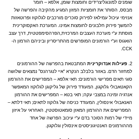
שומנים למונוגליצרידים וחומצות שומן
,
אלפא
–
חומר
מבסס
,
הסותר את חומציות המזון המגיע מהקיבה והפרשה של
אנזימי עיכול עמילאז לפירוק סוכרים מורכבים לגלוקוז ופרוטאזות
להמשך פירוק חלבונים לחומצות אמינו
.
המערכת האקסוקרינית
מוסתת ע
“
י מערכת העצבים המרכזית
,
הפרהסימפטטית
,
דרך עצב
הואגוס וע
“
י הורמונים המופרשים מהתריסריון וביניהם הורמון ה
-
CCK.
2.
פעילות אנדוקרינית
המתבטאת בהפרשה של ההורמונים
למחזור הדם
.
באזור בלבלב הנקרא
“
איי לנגרהנס
”
נמצאים שלושה
סוגי תאים מפרישי הורמונים
:
תאי אלפא
–
המפרישים את ההורמון
הקאטאבולי גלוקגון
,
המעודד פירוק של גליקוגן לגלוקוז המאפשר
אנרגיה זמינה במצבי עקה
;
תאי בטא
–
המפרישים את ההורמון
האנאבולי אינסולין
,
המעודד כניסה של גלוקוז לתאים
;
תאי דלתא
–
המפרישים את ההורמון המאזן סומאטוסטטין
,
האחראי על איזון
מיידי של רמות הסוכר בדם ע
“
י עיכוב הפרשה של אחד
מההורמונים האנטיגוניסטים אינסולין וגלוקגון
.