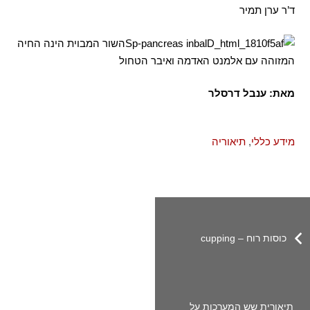
ד’ר ערן תמיר
השור המבוית הינה החיה
המזוהה עם אלמנט האדמה ואיבר הטחול
מאת
: ענבל דרסלר
מידע כללי
,
תיאוריה
כוסות רוח – cupping
תיאורית שש המערכות על