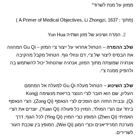
ממזון על מנת לשרוד
“
(
מתוך :
A Primer of Medical Objectives, Li Zhongzi, 1637 )
המרה ושינוע של מזון ושתיה
Yun Hua
שלב ההמרה
–
הטחול אחראי על ייצור צ
‘
י המזון
– Gu Qi
המהווה
את הבסיס ליצור של צ
‘
י
,
דם ונוזלי גוף
.
הטחול מקבל מהקיבה
אנרגיה שמוצתה מתוך המזון
,
אנרגיה שהטחול יכול להשתמש בה
ולהפיק ממנה צ
‘
י
.
שלב השינוע
–
הטחול מעלה
Gu Qi
למעלה אל המחמם
העליון
,
שם הוא חובר לצ
‘
י הנוצר בריאות מנשימה
(Kong
Qi),
ובבית החזה הם הופכים לצ
‘
י הנאסף
(Zong Qi).
הצ
‘
י הנאסף
ביחד עם הצ
‘
י המולד
,
המזין כל פעולה
(Yuan Qi),
יוצרים את הצ
‘
י
האמיתי
(Zhen Qi)
המופץ כצ
‘
י המזין
(Ying Qi)
לכל הגוף
,
דרך
מערכת המרידיאנים וכצ
‘
י המגן
(Wei Qi),
המופץ בין שכבת העור
לשרירים
.