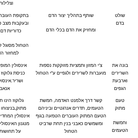
וצלילו
שולט
שותף בתהליך יצור הדם
בתקופת העוברו
בדם
ובעקבות מצב פת
ומחזיק את הדם בכלי הדם
כדוריות דם
הטחול מסוגל ל
למחזור הד
בונה את
צ
‘
י המזון ותמציות מזוקקות נספות
אינסולין המו
השרירים
מועברות לשרירים ולגפיים ע
“
י הטחול
כניסת גלוקוז
וארבעת
ושריר
.
אינסול
הגפים
אנאבו
טעם
קשר דרך אלמנט האדמה
,
חמשת
גלוקוז הינו 
מתוק
הטעמים
,
תדרים אנרגטיים וביניהם
מתוק
,
בניצוחו
הטעם המתוק העוברים הטמעה בגוף
אינסולין המחדיר
וחמשת
ומשמשים כאבני בנין תחת שרביט
מנגנון האינסולין
הטעמים
הטחול
על תחושות