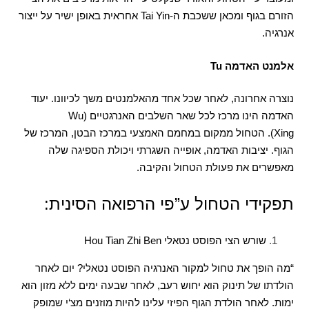
הזורם בגוף ומכאן ששכבת ה
-Tai Yin
אחראית באופן ישיר על ייצור
אנרגיה
.
אלמנט האדמה
Tu
נוצרה אחרונה
,
לאחר שכל אחד מהאלמנטים משך לכיוונו
.
יעוד
האדמה הינו מרכז לכל שאר השלבים האנרגטיים
(Wu
Xing).
הטחול ממקום במחמם האמצעי במרכז הבטן
,
המרכז של
הגוף
.
יציבות האדמה
,
אופייה השגרתי ויכולת הספיגה שלה
מאפשרים את פעולת הטחול והקיבה
.
תפקידי הטחול ע”פי הרפואה הסינית:
שורש הצי הפוסט נטאלי
Hou Tian Zhi Ben
“
מה הופך את טחול למקור האנרגיה הפוסט נטאלי
?
יום לאחר
הולדתו של תינוק הוא יחוש רעב
,
לאחר שבעה ימים ללא מזון הוא
ימות
.
לאחר הולדת הגוף הפיזי עלינו להיות מוזנים מצ
‘
י שמופק