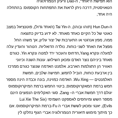
הוא תפישת ה
“
אחד
“,
ה
-Dao
ורעיון הנומרולוגיה
הטאויסטית
,
דרכה ניתן לראות את התפתחות הקוסמוס
:
בהתחלה
היה אחד
,
ה
-Hun Dun (
תוהו ובוהו
),
ה
-Tai Yin (
האחד גדול
),
פוטנציאל במצב
כאוטי של כל הקיים כאחד מאוחד
.
לא ידוע בדיוק כתוצאה
ממה
,
מפץ אנרגטי או התערבות של יצור עליון
,
אך משהו החל
מפצל את האחד לשני כוחות
.
נולדה הדואליות
.
הטהור והעדין עלה
למעלה ונקרא
Yang,
הדחוס והעכור ירד למטה ונקרא
Yin.
כגורם
מאחד ביניהם נוצר האדם ומכאן השילוש
.
עונות השנה וכיווני
האוויר הן התגלמות הארבע
.
אלמנט האדמה שנוצר כגורם ממרכז
בין ארבעת כוחות
,
הוביל לחמש
,
חמישה שלבים
,
חמשת
האלמנטים –
– Wu Xing.
האדמה כמזינה
,
בונה וכבדה הינה מספר
חמש ברמת המאקרוקוסמוס
,
ביטוי החמש ברמת המיקרוקוסמוס
יגולם דרך חמשת אברי ה
– Zang.
סוגי האקלימים הנפוצים הינם
מספר השש ומיוחסים לאספקט השמימי
(
Lui Xie The Six
Evils)
,
יאנגי ומכאן לששת אברי ה
Fu-
ברמת המיקרוקוסמוס
.
אם
כך מיתוך מימוש תיאורית הנומרולוגיה אברי הגוף נחלקו לין