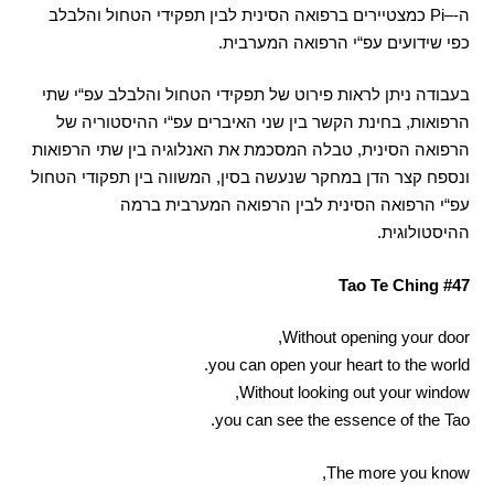
ה
-–Pi
כמצטיירים ברפואה הסינית לבין תפקידי הטחול והלבלב
כפי שידועים עפ
“
י הרפואה המערבית
.
בעבודה ניתן לראות פירוט של תפקידי הטחול והלבלב עפ
“
י שתי
הרפואות
,
בחינת הקשר בין שני האיברים עפ
“
י ההיסטוריה של
הרפואה הסינית
,
טבלה המסכמת את האנלוגיה בין שתי הרפואות
ונספח קצר הדן במחקר שנעשה בסין
,
המשווה בין תפקודי הטחול
עפ
“
י הרפואה הסינית
לבין הרפואה המערבית ברמה
ההיסטולוגית
.
Tao Te Ching #47
Without opening your door,
you can open your heart to the world.
Without looking out your window,
you can see the essence of the Tao.
The more you know,