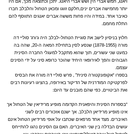
ויאנג
,
חמש אברי הין ושש אברי היאנג
.
יתכן וכתוצאה מכך
,
אם היו
יותר מחמישה אברים ינים
,
חלקם זווגו ומכאן הטחול והלבלב חברו
כאיבר אחד
.
במידה והיו פחות מששה אברים יאנגים התווסף להם
התלת מחמם
.
חלוץ בניסיון לישב את סוגיית הטחול
–
לבלב היה ג
‘
ורג
‘
סוליי דה
מורה
(1878-1955)
שנסע לסין בתחילת המאה ה
-20,
שהה בה
כמעט שני עשורים
,
תוך שהוא מתקבל למעגלי החברה הסינית
הגבוהים והפך לאירופאי היחיד שהוכר כרופא סיני על ידי הסינים
עצמם
.
בספרו
“
אקופונקטורה סינית
” ,
פרש סוליי דה מורה את הבסיס
לפרקטיקה המודרנית של הדיקור באירופה
,
בהציגו רעיונות רבים
ואת הביטויים
,
כפי שהם מובנים עד היום
:
“
בספרות הסינית והיפאנית הקדומה מופיע מרידיאין של הטחול אך
אינו מופיע מרידיאן הלבלב
.
אך ישנם אזכורים רבים לשני
האיברים
.
מצד אחד מרפאים שכתבו על אופי מרידיאן הטחול אינם
עושים הבדלה בין שני האיברים
.
האם גם הסינים נהגו להתייחס