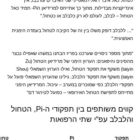
לטחול כאל איבר דואלי
?
מאפייני שני האיברים עורבבו
,
אין
אינדיקציות מבדילות
.
מתוך כך אתייחס למרידיאן ה
Pi-
תמיד כאל
הטחול
–
לבלב
,
לעולם לא רק כלבלב או כטחול
.”
“…
ללבלב דופק משלו בין זה של הקיבה לטחול בעמדה הימנית
האמצעית
.”
“
מתוך מספר ניסויים שערכנו בפריז הבחנו במשהו שאפילו נבצר
מהסינים והיפאנים
:
הערוץ הימני של מרידיאן הטחול
(Zu
taiyin)
משקף את תפקוד הטחול
,
ואילו הערוץ השמאלי
(Shou
taiyin)
משקף את תפקוד הלבלב
.
גילינו שהערוץ השמאלי פועל על
תפקודי הלבלב כפי שמוכרים במערב
–
עיכול
.
המרידיאן הימני
מתייחס לתפישת הטחול האירופאי
–
כפועל לטיהור דם
“
קווים משותפים בין תפקודי ה-Pi, הטחול
והלבלב עפ”י שתי הרפואות
תפקוד
Pi
טחול