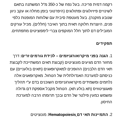
רקמה דמית פריכה
.
בעל נפח של כ
-350
מ
“
ל המשתנה בתאם
לשינויים פיזיולוגים ופתולוגים
(
היפרטוני בזמן מחלה או עקב ניוון
שנובע מזקנה
).
בעל מעטפת סיבית עם שלוחות המופנות כלפי
פנים
,
היוצרות חלוקה תאית בתוך האיבר
(
חללים
).
מכיל עורקים
המובילים דם לתוך חלל המוקפים צברי לימפוציטים מתפתחים
.
תפקידים
1.
הגנה בפני מיקרואורגניזמים
–
לכידת גורמים זרים
:
דרך
מחזור הדם מגיעים מונוציטים
(
קבוצת תאים המשתייכת לקבוצת
תאי הדם הלבנים
)
ההופכים למאקרופאגים
(
תאים בולעניים
)
עם
כניסתם למערכת האנדולתלית של הטחול
.
מאקרופאגים אלה
נלחמים ומשמידים מיקרואורגניזמים השוכנים בדם ע
“
י תהליך
פאגוציטוזיס
(
תא בולע תא
).
הטחול מקבל אספקת דם גדולה
ומשמש כמעין פילטר של הדם ובכך תרומתו הרבה למערכת
החיסון
.
2.
התמיינות תאי דם
Hematopoiesis
:
מונוציטים