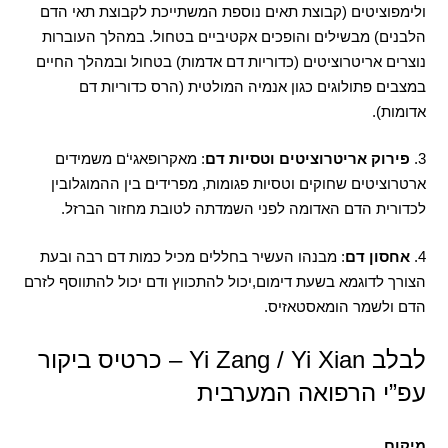
ולימפוציטים
(
קבוצת תאים נוספת המשתייכת לקבוצת תאי הדם
הלבנים
)
מבשילים והופכים אקטיביים בטחול
.
במהלך העוברות
נוצרים אריטרוציטים
(
כדוריות דם אדמות
)
בטחול ובמהלך החיים
במצבים פתולוגים כגון אנמיה המולטית
(
הרס כדוריות דם
אדומות
).
3.
פירוק אריטרוציטים וטסיות דם
:
מאקרופאגי
‘
ם משמידים
ארטרוציטים שחוקים וטסיות פגומות
,
מפרידים בין ההמוגלובין
לכדורית הדם האדומה לפני השמדתה לטובת מחזור הברזל
.
4.
אחסון דם
:
מבנהו העשיר בחללים מכיל כמות דם רבה ובעת
הצורך לדוגמא בשעת דימום
,
יכול להתכווץ ודם יכול להתווסף לזרם
הדם ולשמר הומאסטאזיס
.
לבלב Yi Zang / Yi Xian – כרטיס ביקור
עפ”י הרפואה המערבית
מיקום