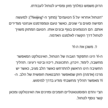
הרוק משמש כמלחך מזון ומסייע לטחול לעבודתו
.
“
הטחול אחראי על
5
הטעמים
” (
מתוך ה
-“Neijing”):
למעשה
חמישה סוגים צ
‘
י שונים
,
כאשר טעם וטמפרמנט אנרגטי מגדירים
אותם
.
הם הנטמעים בגוף ובונים אותו
.
הטעם המתוק משויך
לטחול דרך הקשרו לאלמנט האדמה
.
משכן את ה
-Yi
ה
-Yi
הינו התפקוד הגבוה של הטחול
,
האינטלקט המאפשר
מחשבה
,
לימוד
,
זיכרון
,
התכוונות
,
ריכוז וביטוי רעיוני
.
תהליך
החשיבה הינו הראשון להתרחש כאשר הלב מגיב
,
כאשר יש
מרכז
(
אדמה
)
חזק שמאפשר התבטאות חופשית של הלב
.
ה
-
Yi
מאפשר תהליך מחשבתי מודע בדרך למימוש
.
הצ
‘
י והדם הפוסטנאטליים תומכים ומזינים את האינטלקט ומכאן
קשר נוסף לטחול
.