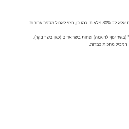
על מנת להקל על פעילות המעיים יש להקטין את כמות האוכל בכל ארוחה, ולהדריך את החולה לא לאכול עד תחושת שובע מוחלטת אלא לכ-80% מלאות. כמו כן, רצוי לאכול מספר ארוחות
 (בשר עוף לדוגמה) ופחות בשר אדום (כגון בשר בקר).