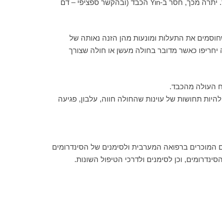
הכליות מצוי בחסר, הכליות אינן מסוגלות להזין את Yin הכבד וחסר ממושך בו, יכול להביא לרוח (Liver Wind) שתגרום לפיכך לרעד. יתרה מכך, חסר ב-Yin הכבד (ובהקשר ספציפי – דם
 שחוסמים את התעלות ומונעות מהן הזנה נאותה של
לה יחריפו כאשר מדובר בחולה מעשן או חולה שצורך
היות תחושות של עוינות שהחולה חווה, עלבון, פגיעה
ם המוכרים ברפואה המערבית ולסימנים של הסינדרומים
רומים, וכן לסימנים ולדרכי הטיפול השונות.