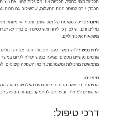
הכבד) גורם לחוסר הזנת התעלות, שבשילוב עם הרוח יגרו
תזונה:
צריכה מוגזמת של מזון שומני ומטוגן או מזונות 
נוזלים ודם. יש לציין כי ליחה ואש כסינדרום בודד לא י
משקאות אלכוהוליים.
לחץ נפשי:
לחץ נפשי, כעס, תסכול וחוסר מנוחה יכולים לגרום לעליית Yang הכבד. תופעה זו לאורך זמן יכולה לה
גורמים נפשיים נוספים: פגיעה בנפש יכולה לגרום במשך 
מתמשכת מרכילות ומשמועות, דיכוי והשפלה קיצוניים ולאו
סימנים:
הסימנים ברפואה הסינית מצומצמים מאלו שברפואה המער
הקשורים למחלה, ובעזרתם להתמקד במהות הבעיה, לבצע 
דרכי טיפול: