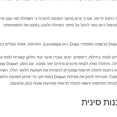
ניתנת לריפוי, אם כי קיים מחקר המנסה להוכיח כי השתלת תאי עצב מייצ
ר הטיפול כיום נועד להקל על סימני המחלה ולעכב במעט את התפתחותה.
הטיפול המערבי במחלת הפרקינסון מבוסס ברובו על ה-Dopa (
ץ למוח: בחילות, דימומים, יובש, אובדן שיער ועוד וחלקן קשורות למוח עצ
נטילת התרופה
חת התרופות ירשמו לחולה תרופות מרגיעות שונות (כגון קלונקס).
ות סינית