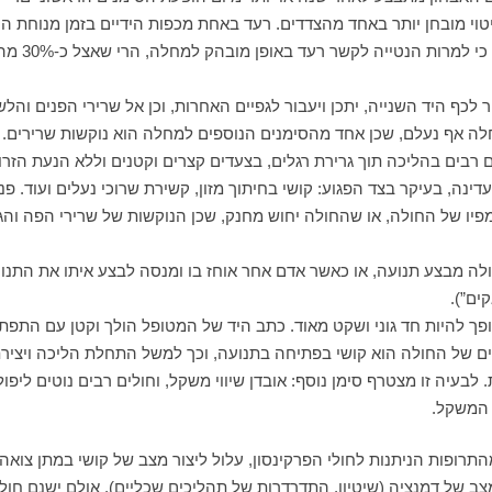
יטוי מובחן יותר באחד מהצדדים. רעד באחת מכפות הידיים בזמן מנוחת היד
יכול להיות
ר לכף היד השנייה, יתכן ויעבור לגפיים האחרות, וכן אל שרירי הפנים והלשו
אף נעלם, שכן אחד מהסימנים הנוספים למחלה הוא נוקשות שרירים. זו ב
רבים בהליכה תוך גרירת רגלים, בצעדים קצרים וקטנים וללא הנעת הזרוע
ה, בעיקר בצד הפגוע: קושי בחיתוך מזון, קשירת שרוכי נעלים ועוד. פ
ר מפיו של החולה, או שהחולה יחוש מחנק, שכן הנוקשות של שרירי הפה וה
ה מבצע תנועה, או כאשר אדם אחר אוחז בו ומנסה לבצע איתו את התנועה
ים”).
ופך להיות חד גוני ושקט מאוד. כתב היד של המטופל הולך וקטן עם התפ
 של החולה הוא קושי בפתיחה בתנועה, וכך למשל התחלת הליכה ויצירת 
עיה זו מצטרף סימן נוסף: אובדן שיווי משקל, וחולים רבים נוטים ליפול
 המשקל.
תרופות הניתנות לחולי הפרקינסון, עלול ליצור מצב של קושי במתן צואה
 של דמנציה (שיטיון, התדרדרות של תהליכים שכליים), אולם ישנם חו