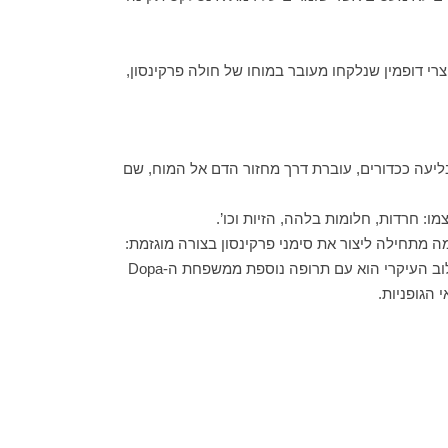
רי דופמין שנלקחו מעובר במוחו של חולה פרקינסון,
ובשמה המסחרי L-Dopa או Levodopa). התרופה, אותה נוטלים בבליעה ככדורים, עוברת דרך מחזור הדם אל המוח, שם
מו: חרדות, חלומות בלהה, הזיות וכו’.
 לאורך זמן הופכת אותה לפחות ופחות יעילה, והחולה נאלץ לקחת מינונים גדולים יותר ממנה. עם הזמן, הDopa עצמה מתחילה ליצור את סימני פרקינסון בצורה מוגזמת:
נוצרת תנועתיות יתר של הגפיים, של הפנים ושל הלשון, ואז ניתנות לחולה תרופות שמטרתן להפחית את תופעות הלוואי הללו. השילוב העיקרי הוא עם תרופה נוספת ממשפחת ה-Dopa