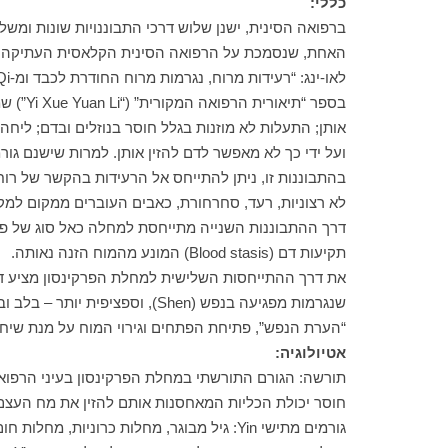
כללי:
ברפואה הסינית, ישנן שלוש דרכי התבוננויות שונות ומשל
לאו-ינג: “רעידות מרוח, נגרמות מרוח החודרת לכבד ומ-Qi התעלות, שמורד כלפי מעלה. כך נגרמים עוויתות בפנים ורעד בגפיים”
ועל ידי כך לא מאפשר לדם להזין אותן. למרות שישנם גורמ
בהתבוננות זו, ניתן להתייחס אל הרעידות בהקשר של רוח
לא רצוניות, רעד, סחרחורת, כאבים העוברים ממקום למקום בגוף, עוויתות ועוד, וביחס לכך נאמר ב 
דרך ההתבוננות השנייה מתייחסת למחלה כאל סוג של פג
תקיעות דם (Blood stasis) המונע מהמוח הזנה נאותה.
“הערת הנפש”, פתיחת הפתחים וגירוי המוח על מנת שיחזו
אטיולוגיה:
חוסר יכולת הכליות המאחסנות אותם להזין את מח העצם