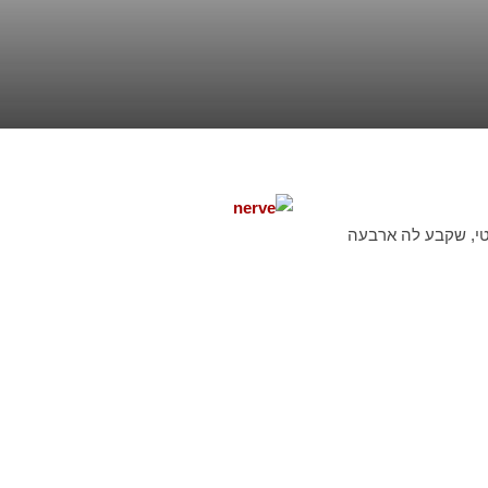
ד”ר ג’יימס פרקינסון, רופא בריטי, שקבע לה ארבעה