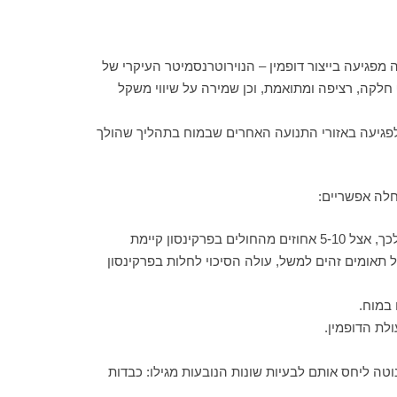
 40, ובאחוז אחד מכלל האוכלוסייה מעל גיל 60. מחלה זו נגרמת כתוצאה מפגיעה בייצור דופמין – הנוירוטרנסמיטר העיקרי של
חלקה, רציפה ומתואמת, וכן שמירה על שיווי משקל
ם לפגיעה באזורי התנועה האחרים שבמוח בתהליך שהולך
חלה אפשריים:
למרות שתורשה איננה מאופיינת בצורה ברורה במחלה זו, ורק בפחות מאחוז אחד מהחולים בה אובחנו מאפיינים ברורים לכך, אצל 5-10 אחוזים מהחולים בפרקינסון קיימת
 תאומים זהים למשל, עולה הסיכוי לחלות בפרקינסון
 במוח.
לת הדופמין.
ה ליחס אותם לבעיות שונות הנובעות מגילו: כבדות