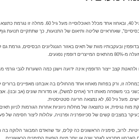
מחלת הפרקינסון פוגעת ב0.4% מכלל האוכלוסייה מעל גיל
סיסיים”, שאחראיים שליטה ותיאום של התנועות, כך שתתקיים תנועת גוף 
בדופמין ובעקבותיו מוות של תאים באזור הגנגליונים הבסיסים, גורמת ג
מין נפגעים.
ולהאטת קצב ייצור הדופמין אינה ידועה וישנן כמה השערות לגבי גורמי מ
י בני משפחה מאותו דור (אחים למשל), או מדורות שונים (אב ובנו). אצל
ה חריגה סטטיסטית.
מוח נגיפית, או כתוצאה של מחלות ניווניות אחרות הגורמות לניוון תאים
עיקר במצבים קשים של סכיזופרניה ופרנויה, עלולות ליצור חסימה של פעו
ת. לרוב, סימניה הראשונים כה קלים, עד שהאדם המבוגר הלוקה בה נוט
ם האבחון מתבצע לאחר שנה או יותר מיום הופעת הסימנים הראשוניים.