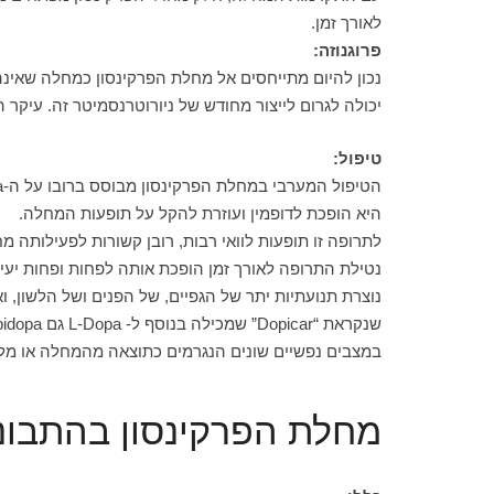
לאורך זמן.
פרוגנוזה:
נכון להיום מתייחסים אל מחלת הפרקינסון כמחלה שאינה 
יכולה לגרום לייצור מחודש של ניורוטרנסמיטר זה. עיק
טיפול:
היא הופכת לדופמין ועוזרת להקל על תופעות המחלה.
לתרופה זו תופעות לוואי רבות, רובן קשורות לפעילותה מחו
שנקראת “Dopicar” שמכילה בנוסף ל- L-Dopa גם Carbidopa. מטרתה לחזק את פעילות הDopa במוח תוך כדי מיתון תופעות הלוואי הגופניות.
במצבים נפשיים שונים הנגרמים כתוצאה מהמחלה או מלקי
מחלת הפרקינסון בהתבוננ