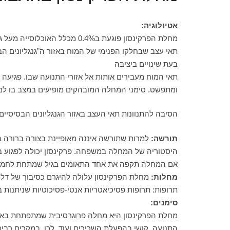
אטיולוגיה:
תאי עצב שבחלקו הפנימי של המוח באזור ה”גנגליונים הב
בעת שינויים ביציבה
תאי המוח מעבירים אותות אל אזורי התנועה שבו. פגיעה 
ומתפשט. סימני המחלה המובהקים מופיעים במצב בו למעלה מ-80% מהתאים המייצרים דופ
הסיבה להתנוונות תאי העצב באזור הגנגליונים הבסיסיים 
תורשה:
היסטוריה של המחלה במשפחה. פרקינסון יכולה לפגוע בשנ
אם המחלה תקפה את אחד התאומים בגיל שמתחת לחמישים. מעל גיל 60, לא נמצא
מחלות:
מחלת הפרקינסון עלולה להיגרם כסיבוך של דלקת 
תרופות: תרופות פסיכיאטריות אנטי-פסיכוטיות שניתנות ב
סימנים:
מחלת הפרקינסון היא מחלה פרוגרסיבית שמתפתחת באיטיו
התנועה, קושי בהפעלת השרירים ועוד. לכן, במקרים רבי