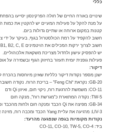
כללי
שינויים באורח החיים של חולה הפרקינסון יסייעו בהפ
קטנות במקום ארוחה או שתיים גדולות ביום.
חשוב להקפיד על רמת הכולסטרול בגוף, בעיקר על ידי צרי
חשוב לצרוך ירקות המכילים את הויטמינים A, B1, B2, C, E, להימנע ממזון מטוגן, מעושן או כזה שנצלה על האש. יש להימנע ממזון המכיל מתכות כבדות.
יש להפסיק עישון ולחדול מצריכת משקאות אלכוהוליים.
פעילות גופנית יומית תעזור בחיזוק הגוף ובשמירה על אופ
דיקור:
ישנן מספר נקודות דיקור כלליות שאינן מיוחסות בהכרח 
GB-20: נקראת “Feng Chi” – בריכת הרוח. נקודה חשובה מאוד להוצאת רוח
CO-11: משמשת להרגעת רוח, ניקוי חום, ואיזון Qi ודם
TW-5: נקודה המתוארת כ”מגרשת רוח”, מנקה חום
GB-34: מפיצה את Qi הכבד ומנקה חום ולחות מהכבד וכיס המרה.
LIV-3: מרגיעה את עליית Yang הכבד ומכבה רוח, מזינה את Yin ודם הכבד, מפיצה את Qi הכבד.
נקודות מקומיות בגפה שנפגעה מהרעד:
ביד: CO-11, CO-10, TW-5, CO-4