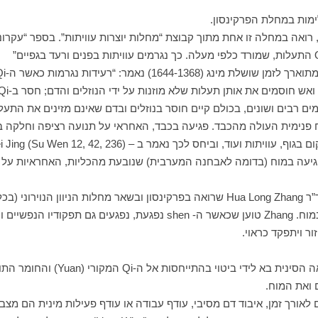
ימות במחלת הפרקינסון.
ים רבים ושונים, בכולם קיים חוסר בנוזלים ובדם שאינם מזינים את התעלו
 פנימית העולה מהכבד. פגיעה בכבד, האחראי על תנועה רציפה וחלקה בגוף
– (Nei Jing (Su Wen 12, 42, 236 כי: “הרוח מתמחה בתנועה ושינויים רבים”.
יעה במוח (בדומה לאבחנה המערבית) שנובעת מהכליות, האחראיות על ייצ
את דרך ההתייחסות השלישית למחלת הפרקינסון מציע ד”ר Hua Long Zhang שרואה בפרקינס
שנגרמות מפגיעה בנפש (Shen), וספציפית יותר – בלב ובמוח. Zhang טוען שכ
ר ויתפקד כראוי.
 ואת המוח.