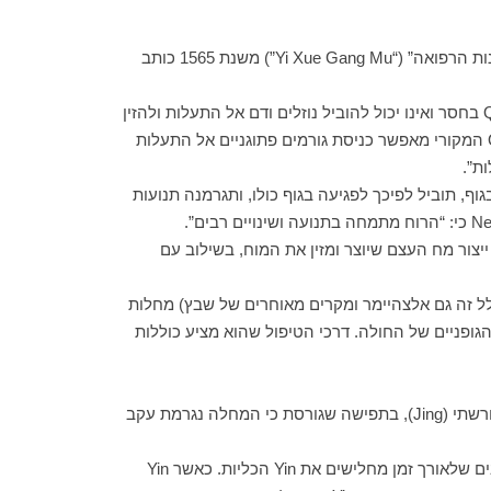
האחת, שנסמכת על הרפואה הסינית הקלאסית העתיקה, רואה במחלה זו אחת מתוך קבוצת “מחלות יוצרות עוויתות”. בספר “עקרונות הרפואה” (“Yi Xue Gang Mu”) משנת 1565 כותב
בספר “תיאורית הרפואה המקורית” (“Yi Xue Yuan Li”) שמתוארך לזמן שושלת מינג (1644-1368) נאמר: “רעידות נגרמות כאשר ה-Qi בחסר ואינו יכול להוביל נוזלים ודם אל התעלות ולהזין
אותן; התעלות לא מוזנות בגלל חוסר בנוזלים ובדם; ליחה ואש חוסמים את אותן תעלות שלא מוזנות על ידי הנוזלים והדם; חסר ב-Qi המקורי מאפשר כניסת גורמים פתוגניים אל התעלות
ת”.
, תוביל לפיכך לפגיעה בגוף כולו, ותגרמנה תנועות
ור מח העצם שיוצר ומזין את המוח, בשילוב עם
ון ובשאר מחלות הניוון הנוירוני (בכלל זה גם אלצהיימר ומקרים מאוחרים של שבץ) מחלות
אשר ה- shen נפגעת, נפגעים גם תפקודיו הנפשיים והגופניים של החולה. דרכי הטיפול שהוא מציע כוללות
תורשה: הגורם התורשתי במחלת הפרקינסון בעיני הרפואה הסינית בא לידי ביטוי בהתייחסות אל ה-Qi המקורי (Yuan) והחומר התורשתי (Jing), בתפישה שגורסת כי המחלה נגרמת עקב
גורמים מתישי Yin: גיל מבוגר, מחלות כרוניות, מחלות חום לאורך זמן, איבוד דם מסיבי, עודף עבודה או עודף פעילות מינית הם מצבים שלאורך זמן מחלישים את Yin הכליות. כאשר Yin