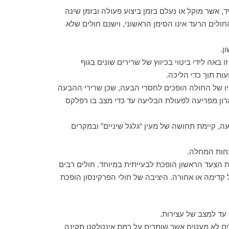
, אשר מוקל או נעלם בזמן ביצוע פעולה ובזמן שינה
 אחד מסימני המחלה. יחד עם זאת חשוב לציין כי למרות הנטייה לקשר רעד באופן מובהק למחלה, הרי שאצל כ-30% מהחולים הרעד אינו הסימן הראשוני, וישנם חולים שלא
ן.
אה לידי ביטוי בכיווץ של שרירים שונים בגוף
ות תוך כדי הליכה.
ניו של החולה הופכים לחסרי הבעה, שכן שרירי ההבעה
גרון מפריעה לפעולת הבליעה עד כדי מצב בו רפלקס
, קיימת תחושה של מעין “גלגל שיניים” ובמקרים
תחות המחלה.
הצעד הראשון הופכת לבעייתית במיוחד. חולים רבים
 קדימה או אחורה. היציבה של חולי הפרקינסון הופכת
 עד למצב של עצירות.
לים לא מעטים אשר שומרים על רמת אינטלקט תקינה