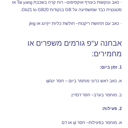
·
כאב ונוקשות בעורף אוקסיפוט
–
רוח קרה בשכבת
Tai yang
או
סטגנצית כבד שמשפיעה על
GB
בנקודות
Gb21 to GB20.
·
כאב עם תחושת ריקנות
–
חולשת כליות יין
/
ינג או
jing
אבחנה ע
“
פ גורמים משפרים או
מחמירים
:
1.
זמן ביום
:
א
.
כאב ראש כרוני מוחמר ביום – חסר ינג
/qi
ב
.
מוחמר בערב
–
חסר דם
/
יין
2.
פעילות
:
א
.
מוחמר בפעילות
–
חסר
qi
או דם