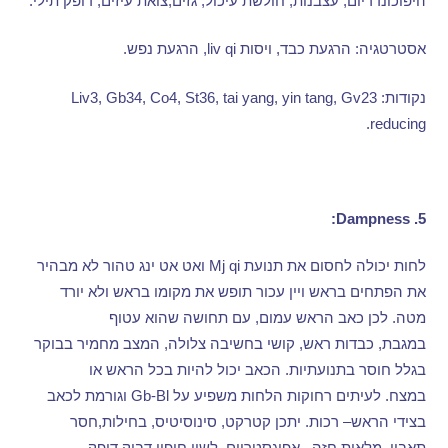
היפוכונדריום
,
עצבנות
,
חולשת עיכול
,
גזים
,
צואת עיזים
,
דופק תילי
.
אסטרטגיה
:
הרגעת כבד
,
ויסות
liv qi,
הרגעת נפש
.
נקודות
: Liv3, Gb34, Co4, St36, tai yang, yin tang, Gv23
reducing.
Dampness:
5.
לחות יכולה לחסום את תנועת
Mj qi
ואט אט ינג טהור לא מבהיר
את הפתחים בראש ויין עכור תופש את מקומו בראש ולא יורד
מטה
.
לכן כאב הראש עמום
,
עם תחושה שהוא עטוף
במגבת
,
כבדות ראש
,
קושי בחשיבה צלולה
,
המצב מחמיר בבוקר
בגלל חוסר בתנועתיות
.
הכאב יכול להיות בכל הראש או
במצח
.
לעיתים רחוקות הלחות משפיע על
Gb-Bl
וגורמת לכאב
בצידי הראש
–
רכות
.
יתכן קטרקט
,
סינוסיטיס
,
בחילות
,
חסר
תאבון
,
מלאות חזה
–
אפיגסטריום
,
לשון חיפוי דביק דופק