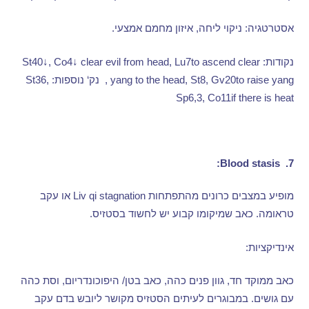
אסטרטגיה
:
ניקוי ליחה
,
איזון מחמם אמצעי
.
נקודות
: St40↓, Co4↓ clear evil from head, Lu7to ascend clear
yang to the head, St8, Gv20to raise yang ,
נק
‘
נוספות
: St36,
Sp6,3, Co11if there is heat
Blood stasis:
7.
מופיע במצבים כרונים מהתפתחות
Liv qi stagnation
או עקב
טראומה
.
כאב שמיקומו קבוע יש לחשוד בסטזיס
.
אינדיקציות
:
כאב ממוקד חד
,
גוון פנים כהה
,
כאב בטן
/
היפוכונדריום
,
וסת כהה
עם גושים
.
במבוגרים לעיתים הסטזיס מקושר ליובש בדם עקב