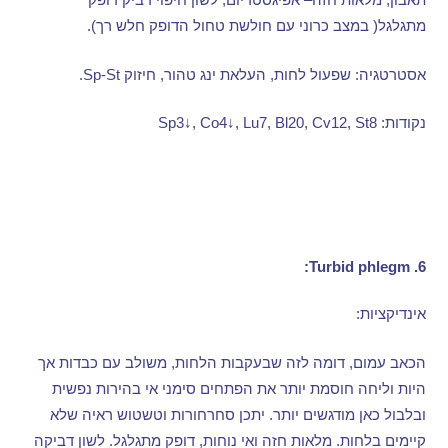
מתגלגל
(
במצב כרוני עם חולשת טחול הדופק חלש רך
).
אסטרטגיה
:
שפעול לחות
,
העלאת ינג טהור
,
חיזוק
Sp-St.
נקודות
: Sp3↓, Co4↓, Lu7, Bl20, Cv12, St8
Turbid phlegm:
6.
אינדיקציות
:
הכאב עמום
,
דומה לזה שבעקבות הלחות
,
משולב עם כבדות אך
היות וליחה חוסמת יותר את הפתחים סימני אי בהירות נפשית
ובלבול כאן מודגשים יותר
.
יתכן סחרחורות וטשטוש ראיה שלא
קיימים בלחות
.
מלאות חזה ואי נוחות
,
דופק מתגלגל
.
לשון דביקה