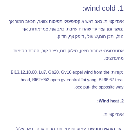
1. wind cold:
אינדיקציות
:
כאב ראש אוקסיפיטלי תפיסות צוואר
,
הכאב חמור אך
נמשך זמן קצר עד שהרוח עוזבת
.
כאב גוף
,
צמרמורות
,
אף
נוזל
,
יתכן חום
,
שיעול
,
דופק צף
,
הדוק
.
אסטרטגיה
:
שחרור חיצון
,
סילוק רוח
,
פיזור קור
,
הסרת חסימות
מהערוצים
.
נקודות
: Bl13,12,10,60, Lu7, Gb20, Gv16 expel wind from the
head, Bl62+Si3 open gv control Tai yang, Bl 66.67 treat
occiput- the opposite way.
2. Wind heat:
אינדיקציות
:
כאב מורגש מתפשט
,
עמוק ופנימי יותר מרוח קרה
,
כאב עלול