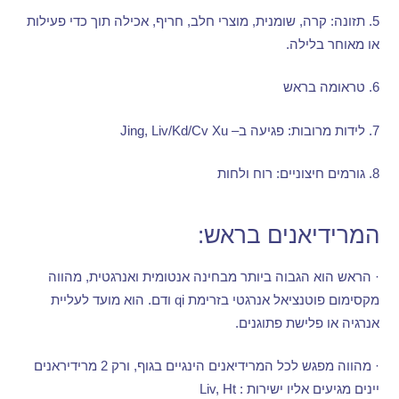
5.
תזונה
:
קרה
,
שומנית
,
מוצרי חלב
,
חריף
,
אכילה תוך כדי פעילות
או מאוחר בלילה
.
6.
טראומה בראש
7.
לידות מרובות
:
פגיעה ב
– Jing, Liv/Kd/Cv Xu
8.
גורמים חיצוניים
:
רוח ולחות
המרידיאנים בראש
:
·
הראש הוא הגבוה ביותר מבחינה אנטומית ואנרגטית
,
מהווה
מקסימום פוטנציאל אנרגטי בזרימת
qi
ודם
.
הוא מועד לעליית
אנרגיה או פלישת פתוגנים
.
·
מהווה מפגש לכל המרידיאנים הינגיים בגוף
,
ורק
2
מרידיראנים
יינים מגיעים אליו ישירות
: Liv, Ht