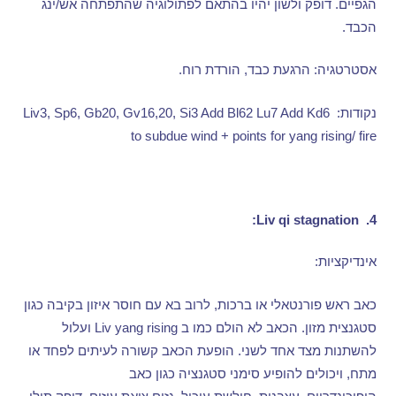
הגפיים
.
דופק ולשון יהיו בהתאם לפתולוגיה שהתפתחה אש
/
ינג
הכבד
.
אסטרטגיה
:
הרגעת כבד
,
הורדת רוח
.
נקודות
: Liv3, Sp6, Gb20, Gv16,20, Si3 Add Bl62 Lu7 Add Kd6
to subdue wind + points for yang rising/ fire
Liv
qi stagnation:
4.
אינדיקציות
:
כאב ראש פורנטאלי או ברכות
,
לרוב בא עם חוסר איזון בקיבה כגון
סטגנצית מזון
.
הכאב לא הולם כמו ב
Liv yang rising
ועלול
להשתנות מצד אחד לשני
.
הופעת הכאב קשורה לעיתים לפחד או
מתח
,
ויכולים להופיע סימני סטגנציה כגון כאב