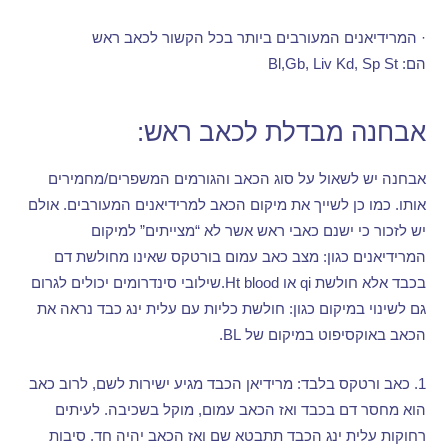
·
המרידיאנים המעורבים ביותר בכל הקשור לכאב ראש
הם
: Bl,Gb, Liv Kd, Sp St
אבחנה מבדלת לכאב ראש
:
אבחנה יש לשאול על סוג הכאב והגורמים המשפרים
/
מחמירים
אותו
.
כמו כן לשייך את מיקום הכאב למרידיאנים המעורבים
.
אולם
יש לזכור כי ישנם כאבי ראש אשר לא
“
מצייתים
”
למיקום
המרידיאנים כגון
:
מצב כאב עמום בורטקס שאינו מחולשת דם
בכבד אלא חולשת
qi
או
Ht blood.
שילובי סינדרומים יכולים לגרום
גם לשינוי במיקום כגון
:
חולשת כליות עם עלית ינג כבד נראה את
הכאב באוקסיפוט במיקום של
BL.
1.
כאב ורטקס בלבד
:
מרידיאן הכבד מגיע ישירות לשם
,
לרוב כאב
הוא מחסר דם בכבד ואז הכאב עמום
,
מוקל בשכיבה
.
לעיתים
רחוקות עלית ינג הכבד תתבטא שם ואז הכאב יהיה חד
.
סיבות