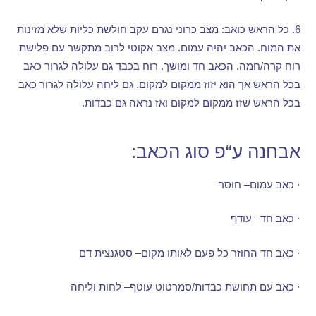
6.
כל הראש כואב
:
מצב כרוני נגרם עקב חולשת כליות שלא מזינות
את המוח
.
הכאב יהיה עמום
.
מצב אקוטי לרוב מתקשר עם פלישת
רוח קרה
/
חמה
.
הכאב חד ומושך
.
רוח בכבד גם עלולה לגרור כאב
בכל הראש אך הוא יזוז ממקום למקום
.
גם ליחה עלולה לגרור כאב
בכל הראש שזז ממקום למקום ואז נראה גם כבדות
.
אבחנה ע
“
פ סוג הכאב
:
·
כאב עמום
–
חוסר
·
כאב חד
–
עודף
·
כאב חד החוזר כל פעם לאותו מקום
–
סטגנצית דם
·
כאב עם תחושת כבדות
/
סמרטוט עוטף
–
לחות וליחה