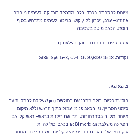
מיוחס לחסר דם בכבד ובלב
.
מתמקד בורטקס
,
לעיתים מוחמר
אחה
“
צ
–
ערב
,
זיכרון לקוי
,
קושי בריכוז
,
לעיתים מתרחש בסוף
הוסת
.
הכאב מוטב בשכיבה
אסטרטגיה
:
הזנת דם חיזוק והעלאת
qi.
נקודות
: St36, Sp6,Liv8, Cv4, Gv20,Bl20,15,18
3. Kd Xu:
חולשת כליות יכולה מתבטאת בחולשת
jing
שעלולה להתלוות עם
סימני חסר יין
/
ינג
.
הכאב פנימי עמוק בתוך הראש וללא מיקום
מיוחד
,
מלווה בסחרחורות
,
ותחושת ריקנות בראש
–
ראש קל
.
אם
הפגיעה משלבת
Bl meridian
אז בכאב יכול להיות
אוקסיפיטאלי
.
כאב מחסר ינג יהיה קל יותר ושיטחי יותר מחסר