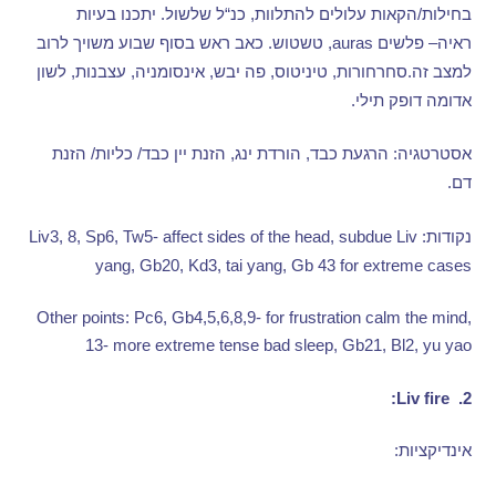
בחילות
/
הקאות עלולים להתלוות
,
כנ
“
ל שלשול
.
יתכנו בעיות
ראיה
–
פלשים
auras,
טשטוש
.
כאב ראש בסוף שבוע משויך לרוב
למצב זה
.
סחרחורות
,
טיניטוס
,
פה יבש
,
אינסומניה
,
עצבנות
,
לשון
אדומה דופק תילי
.
אסטרטגיה
:
הרגעת כבד
,
הורדת ינג
,
הזנת יין כבד
/
כליות
/
הזנת
דם
.
נקודות
: Liv3, 8, Sp6, Tw5- affect sides of the head, subdue Liv
yang, Gb20, Kd3, tai yang, Gb 43 for extreme cases
Other points: Pc6, Gb4,5,6,8,9- for frustration calm the mind,
13- more extreme tense bad sleep, Gb21, Bl2, yu yao
Liv
fire:
2.
אינדיקציות
: