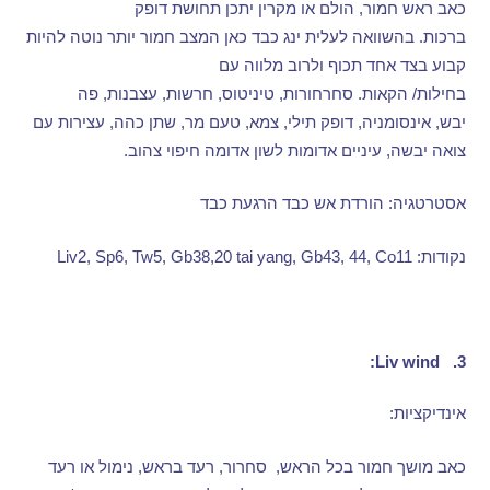
כאב ראש חמור
,
הולם או מקרין יתכן תחושת דופק
ברכות
.
בהשוואה לעלית ינג כבד כאן המצב חמור יותר נוטה להיות
קבוע בצד אחד תכוף ולרוב מלווה עם
בחילות
/
הקאות
.
סחרחורות
,
טיניטוס
,
חרשות
,
עצבנות
,
פה
יבש
,
אינסומניה
,
דופק תילי
,
צמא
,
טעם מר
,
שתן כהה
,
עצירות עם
צואה יבשה
,
עיניים אדומות לשון אדומה חיפוי צהוב
.
אסטרטגיה
:
הורדת אש כבד הרגעת כבד
נקודות
: Liv2, Sp6, Tw5, Gb38,20 tai yang, Gb43, 44, Co11
Liv
wind:
3.
אינדיקציות
:
כאב מושך חמור בכל הראש
,
סחרור
,
רעד בראש
,
נימול או רעד