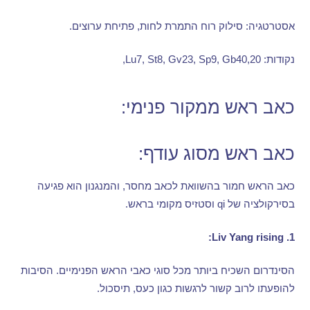
אסטרטגיה
:
סילוק רוח התמרת לחות
,
פתיחת ערוצים
.
נקודות
: Lu7, St8, Gv23, Sp9, Gb40,20,
כאב ראש ממקור פנימי
:
כאב ראש מסוג עודף
:
כאב הראש חמור בהשוואת לכאב מחסר
,
והמנגנון הוא פגיעה
בסירקולציה של
qi
וסטזיס מקומי בראש
.
Liv
Yang rising:
1.
הסינדרום השכיח ביותר מכל סוגי כאבי הראש הפנימיים
.
הסיבות
להופעתו לרוב קשור לרגשות כגון כעס
,
תיסכול
.