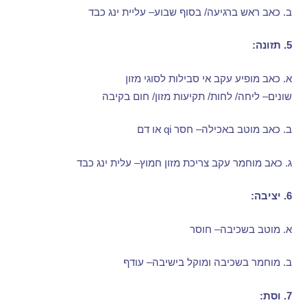
ב
.
כאב ראש ברגיעה
/
בסוף שבוע
–
עליית ינג כבד
5.
תזונה
:
א
.
כאב מופיע עקב אי סבילות לסוגי מזון
שונים
–
ליחה
/
לחות
/
תקיעות מזון
/
חום בקיבה
ב
.
כאב מוטב באכילה
–
חסר
qi
או דם
ג
.
כאב מוחמר עקב צריכת מזון חמוץ
–
עלית ינג כבד
6.
יציבה
:
א
.
מוטב בשכיבה
–
חוסר
ב
.
מוחמר בשכיבה ומוקל בישיבה
–
עודף
7.
וסת
: