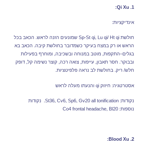
1. Qi Xu:
אינדיקציות
:
חולשת
Sp-St qi, Lu qi/ Ht qi
שמונעים הזנה לראש
.
הכאב בכל
הראש או רק במצח בעיקר כשמדובר בחולשת קיבה
.
הכאב בא
בגלים
–
התקפות
,
מוטב במנוחה ובשכיבה
,
ומוחרף בפעילות
ובבוקר
.
חסר תאבון
,
עייפות
,
צואה רכה
,
קוצר נשימה קל
,
דופק
חלש
/
ריק
.
בחולשת לב נראה פלפיטציות
.
אסטרטגיה
:
חיזוק
qi
והנעתו מעלה לראש
נקודות
: St36, Cv6, Sp6, Gv20 all tonification.
נקודות
נוספות
: Co4 frontal headache, Bl20
2. Blood Xu: