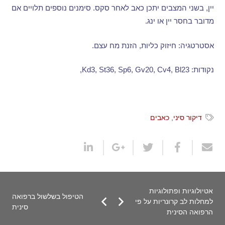
יין
,
בשני המצבים יתכן כאב לאחר סקס
.
סימנים נוספים תלויים אם
מדובר בחסר יין או ינג
.
אסטרטגיה
:
חיזוק כליות
,
הזנת מח עצם
.
נקודות
: Kd3, St36, Sp6, Gv20, Cv4, Bl23,
דיקור סיני
,
כאבים
אטיולוגיות ופתולוגיות
הטיפול בשלשול ברפואה
למחלות לב קרונריות על פי
סינית
הרפואה הסינית