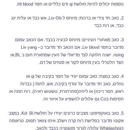
נוספות יכולים להיות חולשת
qi
ודם כלליים או חסר
Ht blood.
2.
כאב חד צידי או ברכות
:
מיוחס ל
Liv-Gb,
אש כבד או עלית ינג
כבד
,
או רוח כבד
3.
כאב מאחורי העיניים
:
מיוחס לבעיה בכבד
.
אם הכאב עמום
מדובר בחסר
Liv blood,
אם הכאב חד מדובר ב
– Liv yang
rising.
ישנה חלוקה לצד מדיאלי של העין שמתארת חום ב
BL,
או
הצד הלטרלי בעין מיוחס לקור או סטזיס של דם
.
4.
כאב במצח
:
כאב עמום יעיד על חסר בקיבה של
qi
או
נוזלים
,
כאב חד מדובר על עודף בקיבה
,
אש
,
לחות
(
כבדות
ראש
,
חסר ריכוז
)
או ליחה
(
סחרחורת
,
טשטוש ראיה
).
רוח חמה או
חסימות ב
Co
גם עלולים להשפיע על איזור זה
.
5.
כאב באוקסיפוט
:
מצבים כרונים יעידו על חולשת
Kd- Bl.
במצב
אקוטי מדובר בפלישת רוח קרה וישלב איתו צוואר תפוס
.
טראומה
כגון
Whiplash
עלולה לגרור סטגנציה בכבד ולכאב
.