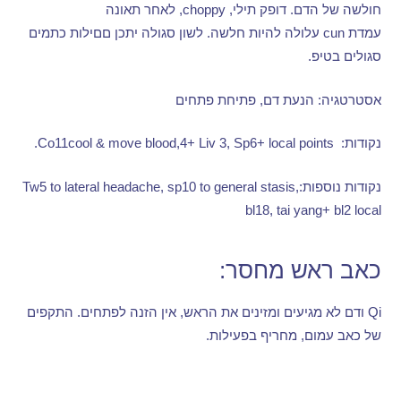
חולשה של הדם
.
דופק תילי
, choppy,
לאחר תאונה
עמדת
cun
עלולה להיות חלשה
.
לשון סגולה יתכן םםילות כתמים
סגולים בטיפ
.
אסטרטגיה
:
הנעת דם
,
פתיחת פתחים
נקודות
: Co11cool & move blood,4+ Liv 3, Sp6+ local points.
נקודות נוספות
:Tw5 to lateral headache, sp10 to general stasis,
bl18, tai yang+ bl2 local
כאב ראש מחסר
:
Qi
ודם לא מגיעים ומזינים את הראש
,
אין הזנה לפתחים
.
התקפים
של כאב עמום
,
מחריף בפעילות
.