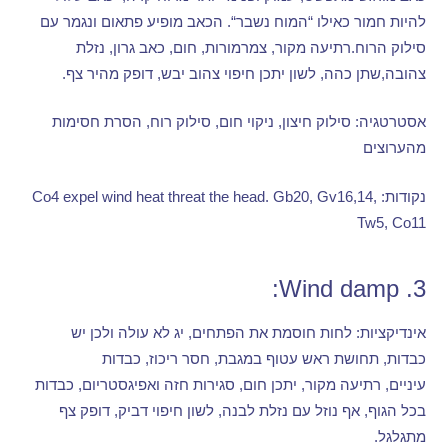
להיות חמור כאילו
“
המוח נשבר
“.
הכאב מופיע פתאום ונגמר עם
סילוק הרוח
.
רתיעה מקור
,
צמרמורות
,
חום
,
כאב גרון
,
נזלת
צהובה
,
שתן כהה
,
לשון יתכן חיפוי צהוב יבש
,
דופק מהיר צף
.
אסטרטגיה
:
סילוק חיצון
,
ניקוי חום
,
סילוק רוח
,
הסרת חסימות
מהערוצים
נקודות
: Co4 expel wind heat threat the head. Gb20, Gv16,14,
Tw5, Co11
3. Wind damp:
אינדיקציות
:
לחות חוסמת את הפתחים
,
יג לא עולה ולכן יש
כבדות
,
תחושת ראש עטוף במגבת
,
חסר ריכוז
,
כבדות
עיניים
,
רתיעה מקור
,
יתכן חום
,
סגירות חזה ואפיגסטריום
,
כבדות
בכל הגוף
,
אף נוזל עם נזלת לבנה
,
לשון חיפוי דביק
,
דופק צף
מתגלגל
.