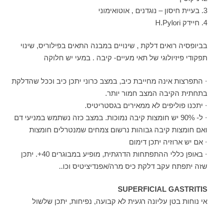
3. בעיית חיסון – נוגדנים , אוטואימוני
4. חיידק H.Pylori
בביופסיה רואים דלקת , שינויים במבנה התאים בפילוריס, שינוי
תפקודי פיזיולוגי של תאי מעיים- קיבה . במעי יש חלוקה
· התפרצות אינה מחייבת כיב, במצב כרוני יתכן כיב וככל שהדלקת
בתחתית הקיבה המצב חמור יותר.
· יתכנו פוליפים לא ממאירים בגסטריטיס.
· ל- 90% יש חומצות קיבה נמוכות. במצב כזה נשתמש במניעי דם
ואם חומצות קיבה גבוהות נרשום צמחים שמנטרלים חומצות
· אם יש ארוזיה יתכן דימום
· באופן כללי ההתפתחות הדרגתית, מופיע במבוגרים 40+. יתכן
שזה יתפתח עקב דלקת כיס מרה/אפנדיציטיס וכו..
SUPERFICIAL GASTRITIS
אי נוחות בטן עליונה רגעית לא קבועה, נפיחות, יתכן שלשול