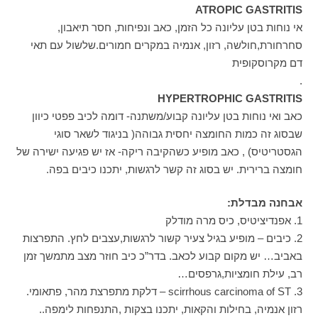
ATROPIC GASTRITIS
אי נוחות בטן עליונה כל הזמן, כאב ונפיחות, חסר תיאבון,
סחרחורת,חולשה, רזון, אנמיה במקרים חמורים.שלשול עם תאי
דם מקרוסקופית
.
HYPERTROPHIC GASTRITIS
כאב ואי נוחות בטן עליונה קבוע/משתנה- דומה לכיב פפטי כיוון
שבסוג זה כמות החומצה יחסית גבוהה( בניגוד לשאר סוגי
הגסטריטיס) , כאב מופיע כשהקיבה ריקה- אז יש פגיעה ישירה של
חומצה ברירית. יש בסוג זה קשר לרגשות, יתכנו כיבים בפה.
אבחנה מבדלת:
1. אפנדיציטיס, כיס מרה מודלק
2. כיבים – מופיע בגיל צעיר קשור לרגשות,עצבים לחץ. התפרצות
באביב… יש מקום קבוע לכאב. בדר”כ כיב חוזר מצב מתמשך זמן
רב, עילת חומציות,גרפסים…
3. scirrhous carcinoma of ST – דלקת מתפרצת מהר, פתאומי.
רזון אנמיה, בחילות והקאות, יתכנו בצקות ,התנפחות לימפה..