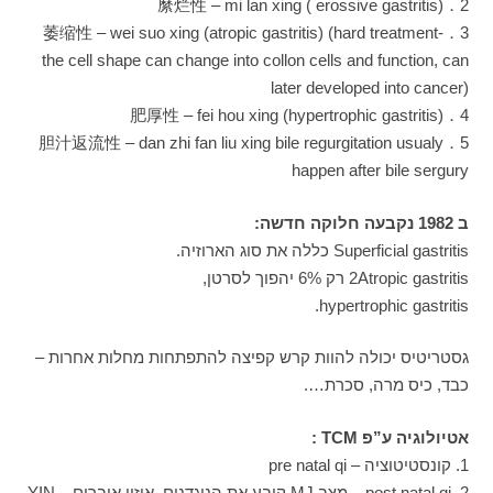
2．縻烂性 – mi lan xing ( erossive gastritis)
3．萎缩性 – wei suo xing (atropic gastritis) (hard treatment-
the cell shape can change into collon cells and function, can
later developed into cancer)
4．肥厚性 – fei hou xing (hypertrophic gastritis)
5．胆汁返流性 – dan zhi fan liu xing bile regurgitation usualy
happen after bile sergury
ב 1982 נקבעה חלוקה חדשה:
Superficial gastritis כללה את סוג הארוזיה.
2Atropic gastritis רק 6% יהפוך לסרטן,
hypertrophic gastritis.
גסטריטיס יכולה להוות קרש קפיצה להתפתחות מחלות אחרות –
כבד, כיס מרה, סכרת….
אטיולוגיה ע”פ TCM :
1. קונסטיטוציה – pre natal qi
2. post natal qi – מצב MJ קובע את הנוגדנים, איזון איברים YIN –