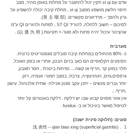
אדם עם st qi תקין יכול להתגבר על מחלות באופן מהיר, מצב
חיפוי הלשון מושפע ממצב st qi , מחלת קיבה יכולה להשפיע על
גרון ולהפך – מרדיאנים מקשרים. (胃 主 咽 部).
לסיכום – חשוב ללחלח, להוריד ST QI , לפתוח ולהזרים QI ע”מ
שהצינור עיכול יהיה פתוח ולא סגור-> תקיעות.( 以 通 为 用) .
מערבית
כ- 80% מהחולים במחלות קיבה סובלים מגסטריטיס כרונית.
הסימנים הקלאסיים הם כאב ברום הבטן, אחרי או בזמן האוכל,
תלוי במזון קר ,חריף או קשה… נפיחות ביטנית , חסר תאבון,
גרפסים,גזים, רגורגיטציה, צרבת. במצב חמור- אנמיה, רזון.
יותר גברים מנשים – יתכן עקב סגנון אכילה- שתית אלכוהול, עישון
,חריף…
אין אזור מסוים קבוע שבו יש דלקת . דלקת באנטרום קל יותר
לטיפול מאשר בעיכול או ב- fundus.
סוגים: (חלוקה סינית ישנה)
1 ．浅 表性 – qian biao xing (superficial gastritis)