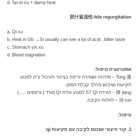
d. Sp-st xu + damp heat
胆汁返流性-bile regurgitation
a. Qi xu
b. Heat in Gb →St usually can see a lot of acid , bitter taste
c. Stomach yin xu
d. Blood stagnation
אסטרטגית טיפול:
Tong 通 – פתיחה ושמירת זרימה בצינור העיכול ע”מ למנוע
תקיעות ושיבוש מהלך קבלת המזון.
降 jiang – הורדת ST QI למנוע עלית QI מורד ( גרפסים …..)
润 run – לחלוח הקיבה.
טיפול:
1. קור חיצוני שנכנס לקיבה עם תקיעות qi: