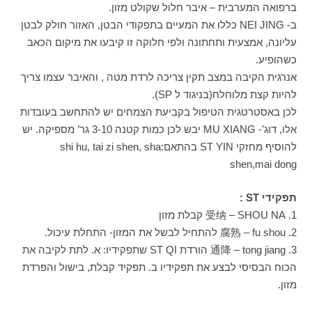
ברפואה המערבית – איבר חלול שקולט מזון.
ב- NEI JING כללו את המעיים בתפקודי הבטן, האזור חולק לבטן
עליונה, אמצעית ותחתונה ולפי חלוקה זו קיבעו את מיקום הכאב
כשהופיע.
אנרגית הקיבה במצב תקין צריכה לרדת מטה , והאיבר עצמו צריך
להיות קצת מלוחלח(בניגוד ל SP).
לכן באסטרטגית הטיפול בקביעת הצמחים יש להתחשב בעובדות
אלו, דוג’- MU XIANG יבש לכן כמות קטנה 3-10 גר’ מספיקה. יש
להוסיף מחזקי ST YIN בהתאם:shi hu, tai zi shen, sha
shen,mai dong
תפקידי ST :
1. 受纳 – SHOU NA קבלת מזון
2. 腐熟 – fu shou להתחיל לבשל את המזון- התחלת עיכול.
3. 通降 – tong jiang הורדת ST QI שתפקידיו: א. לתת לקיבה את
הכוח הבסיסי לבצע את תפקידיו ב. תפקיד קבלת, בישול והפרדת
מזון.