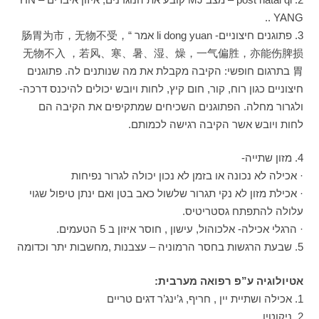
YANG ..
3. פתוגנים חיצוניים- li dong yuan אמר “肠胃为市，无物不受，
无物不入 ，若风、寒、暑、湿、燥，一气偏胜，亦能伤脾损
胃 בתרגום חופשי: הקיבה מקבלת את מה שנותנים לה. פתוגנים
חיצוניים כגון רוח, קור, חום קיץ, לחות ויובש יכולים להיכנס דרכה-
ולגרור מחלה. הפתוגנים השכיחים שמתקיפים את הקיבה הם
לחות ויובש אשר הקיבה רגישה לכמותם.
4. מזון שתייה-
· אכילה לא נכונה או בזמן לא נכון יכולה לגרור נפיחות
· אכילת מזון לא נקי תגרור שלשול כאב בטן ואם ינתן טיפול שגוי
עלולה להתפתח גסטריטיס.
· הרגלי אכילה- אלכוהול, עישון , חוסר איזון ב 5 הטעמים.
5. שבעת הרגשות בחסר הרמוניה – עצבנות ,מחשבות יתר וכדומה
אטיולוגיה ע”פ רפואה מערבית:
1. אכילה ושתיית יין , חריף, ג’ינג’ר דגים טריים
2. ניקוטין