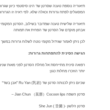
תיאוריה נוספת טענה שסרטן שד הינו סיסטמי כיוון שגרו
המסוגלים לפתח גרורות וכאלה שלא. לפי ראיה זו הגרורו
תיאוריה שלישית טענה שמדובר בשילוב, הסרטן המקומי י
אבחון מוקדם של הסרטן שד הפחית את תמותה
לכן ניתן לאמור שגידול מקומי נוטה לשלוח גרורות במש
הגישה הסינית להתפתחות גרורות:
יותר הוזכרו מחלות כגון:
“אבן בשד” Ru Yan (乳岩) שכיום ניתן לכנותה סרטן שד
– Jian Chun （茧唇）Cocoon lips סרטן השפה
She Jun ( 舌菌 )- סרטן הלשון