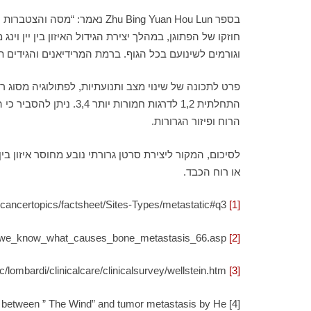
בספר Zhu Bing Yuan Hou Lun 
חוזקו של הפתוגן, במהלך יצירת הגידול האיזון בין יין וינ
וגורמים לשינועם בכל הגוף. ברמת המרידיאנים והגידים 
פרט לתכונה של שינוי מצב ותנועתיות, לפתולוגיה מסוג 
התחלתית 1,2 לדרגות חמ
הרוח ופיזור הגרורות.
לסיכום, המקור ליצירת סרטן גרורתי נובע מחוסר איזון בין 
או רוח הכבד.
/cancertopics/factsheet/Sites-Types/metastatic#q3
[1]
o_we_know_what_causes_bone_metastasis_66.asp
[2]
lombardi/clinicalcare/clinicalsurvey/wellstein.htm
[3]
p between ” The Wind” and tumor metastasis by He
[4] Local Therapy And Survival In Breast Cancer/ Rinna S. Punglia et al/ N Engl J Med June 7 2007 356;23