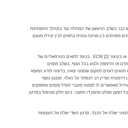
ב כי רוב מעבר התאים הסרטניים מתרחש כבר בשלב הראשון של המחלה עוד במהלך התפתחות
מסוימים בין פגיעה גנטית בתאים לבין יצירת מנגנון
התאים בגופנו חוץ מתאי הדם נמצאים במקומם ואינם זזים. הישארותם במקום תלויה בחומר “מדביק” שנקרא Extra Cellular Matrix או בקיצור ECM [2] . בניגוד לתאים הנורמאליים של
ם לעבור בזרם הדם או הלימפה ולנוע בכל הגוף. בשלב מסוים
 תנאים דומים למקום שממנו יצאה, בדומה לזרע המוצא
יום תיאוריות יצירת הגרורות לא השתנו דרמטית ועדיין רב הנסתר על הגלוי. מנגנון נוסף
ול (angiogenesis) [3] . כלי הדם החדשים המקיפים את הגידול מאפשרים לו לצמוח מעבר לגודל מסוים ומספקים
בל חמצן ופולט פחמן דו חמצני. כיום חלק מטיפול בסרטן
ן המעי ישלח אל הכבד, סרטן השד ישלח אל העצמות