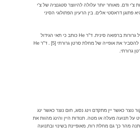
צ’י ודם. מאוחר יותר עלולה להיווצר סטגנציה של צ’י
 פתוגן דראסטי אלים. בין הרעיון הפתולוגי הסיני
בעיתון Chinese Journal of Basic Medicine in Traditional Chinese Medicine מציע ד”רHe Yonghe תיאוריה מעניינת להופעתן של גרורות ברפואה סינית. ד”ר He כותב כי תאי הגידול
המשגשגים, נעים בגוף ומתיישבים במקום מסוים כגרורה מזכירים המצאות פתוגן רוח פנימית ותנועת ינג הכבד. הסתכלות כזו יכולה להסביר את אופייה של מחלת סרטן גרורתי [5] . ד”ר He
ר נוצר כאשר יין מתקדם וינג נסוג, חום נוצר כאשר ינג
יט על תנועה מעלה או מטה. תנודות היין והינג מהוות את
נה מהר כך גם מחלת רוח, מאופיינת בשינוי ובתנועה