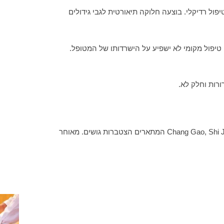
ול רדיקלי. בוצעה חלוקה תיאורטית לגבי גידולים
טיפול מקומי לא ישפיע על הישרדותו של המטופל.
רות וחלק לא.
רפואה סינית מתייחסת אל מחלת הסרטן לפני מאות שנים. בספר העתיק “הקיסר הצהוב” מוזכרים מצבים כגון Chang Gao, Shi Jia, Ji Ju, Zheng Jia המתארים הצטברות גושים. מאוחר