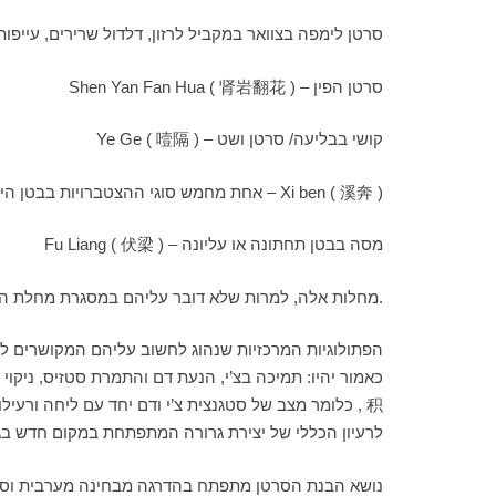
Shi Rong ( 失容 ) – סרטן לימפה בצוואר במקביל לרזון, דלדול שרירים, עייפות
Shen Yan Fan Hua ( 肾岩翻花 ) – סרטן הפין
Ye Ge ( 噎隔 ) – קושי בבליעה/ סרטן ושט
אחת מחמש סוגי ההצטברויות בבטן היפוכונדריום עם אי נוחות בחזה, הקאות, ושיעול דמי – Xi ben ( 溪奔 )
Fu Liang ( 伏梁 ) – מסה בבטן תחתונה או עליונה
מחלות אלה, למרות שלא דובר עליהם במסגרת מחלת הסרטן מתארות מצבים מאוד דומים שניתן לייחסם כסימנים ממאירים במחלת הסרטן.
הפתולוגיות המרכזיות שנהוג לחשוב עליהם המקושרים לה
积 , כלומר מצב של סטגנצית צ’י ודם יחד עם ליחה ורעי
לרעיון הכללי של יצירת גרורה המתפתחת במקום חדש בג
נושא הבנת הסרטן מתפתח בהדרגה מבחינה מערבית וסיני