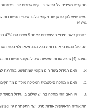
מחקרים מעידים על הקשר בין קיום גרורות לבין פרוגנוזה 
19.8%.
בסרטן ריאה סיכויי ההישרדות לאחר 5 שנים הם 47% בנוכחות גרורות מרוחקות צונחים סיכויי ההישרדות ל 1.7%. מכאן שקיומן של גרורות מחריף את המחלה ומקטין את הפרוגנוזה.
הטיפול המערבי אינו דומה בכל מצב אלא תלוי בסוג הסרט
מאמר [4] שיצא אודות השפעת טיפול מקומי והישרדות בסרטן שד הסביר שישנן מספר תיאוריות להתפתחות גידול בשד:
א. האם הגידול בשד הינו מקומי שמתפשט בהדרגה למ
ב. האם זו מחלה סיסטמית המכילה מוקדים מרוחקים עו
ג. או האם זוהי מחלה בה יש שילוב בין גידול ממוקד 
התיאוריה הראשונית אודות סרטן שד התפתחה ע”י Liam Halsted שטענה כי סרטן שד הינו מקומי ועם הזמן שולח גרורות ע”י זרם הלימפה.