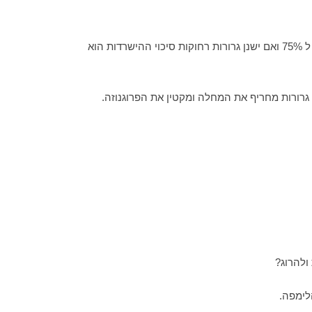
נשים שיש להן סרטן שד מקומי בלבד סיכויי ההישרדות עומדים על 96%, המידה וישנה התפשטות מקומית יורדים סיכויי ההישרדות ל 75% ואם ישנן גרורות רחוקות סיכוי ההישרדות הוא
ולהרוג?