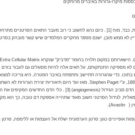
ם
מקומות שכיחים להופעת גרורות הן: לימפה, ריאות, עצמות, כבד, מוח [1] . כיום נהוג לחשו
יין לא ממש מובן. ישנם מספר מחקרים המלמדים שיש קשר מובהק בסרטנים 
ן מצליחים להתנתק מה- ECM ולנוע. אולם לא מספיקה התנתקותם, על תאים אלה להיות מסוגלים ג
ם בתוכו. כדי שהגרורה תתיישב ותתפתח באיבר המטרה, היא צריכה למצוא
קרקע מתאימה לנבוט. תיאוריה זו התפתחה כבר בשנת 1889, ע”י Stephen Paget. מאז ועד ה
שמקובל להדגיש אודות יצירת הגרורה, הוא נושא יצור כלי הדם סביב הגיד
ורמאלית, לגידול הסרטני חשוב מאוד שתהייה אספקת דם טובה, כך הוא מק
ן (
Avastin).
ומות אופייניים כגון: סרטן הערמונית ישלח אל העצמות או ללימפה, סרט