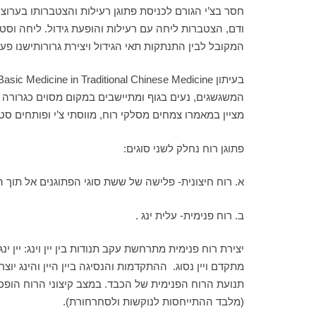
חסר בצ’י הגורם לכניסת פתוגן רעילות והצטברותו בערוצים
ודם, הצטברות ליחה עם רעילות והופעת גידול. ליחה וסטזי
המקובל לבין התנתקות תאי הגידול ויצירת גרורותישנו פ
מציין במאמרו צמחים מסלקי רוח, מווסתי צ’י ופותחים סטגנציה כגון Fang feng, Chai hu, Bai zhi, Chuan xiong שאותם
פתוגן רוח נחלק לשני סוגים:
א. רוח חיצונית- פלישה של ששת סוגי הפתוגנים אל תוך ה
ב. רוח פנימית- עלית ינג .
יצירת רוח פנימית מתרחשת עקב תנודות בין יין וינג: יין י
מתקדם ויין נסוג. ההתקדמות והנסיגה ביין היין והינג יוצ
תנועת הרוח הפנימית של הכבד. במצב קיצוני הרוח הופכת
(מלבד ההתייחסות לנוקשות ולסחרחורת).