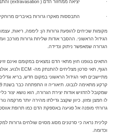
· יציאה ממחזור הדם ( extravasation) והתבססות מיקרו-גרורות באיברים מרוחקים
· התבססות מאקרו גרורות באיברים מרוחקי
הגידול הראשוני. ההסבר אודות שליחת גרורות מורכב ועד
הגרורה שמאפשר ניתוק ונדידה.
הגוף, תאי סרט
מתיישבים תאי הגידול הראשוני במקום חדש, בריא וגדלי
לו חמצן ומזון. כיוון שקצב גדילתו מהירה יותר מרקמה נ
גרורתי מופנה אל פגיעה באספקת הדם כמו תרופת אווסטי
קלינית נראה כי סרטנים מסוג מסוים שולחים גרורות למק
וכדומה.