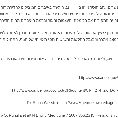
נאמר: “מסה והצטברות נוצרים עקב חוסר איזון בין יין וינג, חולשה באיברים המובילים
ג מופר ומוביל ליצירת רוח פנימית ועלית ינג הכבד. רוח וינג הכבד לרוב מתו
תהייה התפזרות אל הלימפה, העצמות והעור וברמת האיברים תהיה חדירה 
רוח ניתן לשייך גם אופי של מהירות. כאמור בחלק מסוגי הסרטן לאחר גי
ורות יותר 3,4. ניתן להסביר כי המצב מתרחש בגלל החלשות ותשישות הצ’י האמיתי של הגוף, 
יין וינג, צ’י ודם. סטגנצית צ’י, סטגנצית דם, רעילות וליחה הינם גורמים ב
http://www.cancer.gov
http://www.cancer.org/docroot/CRI/content/CRI_2_4_2X_D
Dr. Anton Wellstein http://www9.georgetown.edu/gumc/
[5] Relationshi