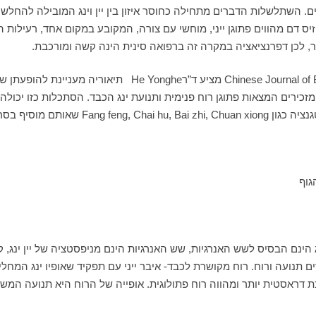
. השתלשלות הדברים מתחילה כחוסר איזון בין יין וינג המובילה להחלשות 
ס דם מהווים פתוגן ייני, מוחשי עם צורה, המקובע במקום אחד, רעילות היא
ער, לכן דפרנציאציה במקרה זה ברפואה סינית הינה קשה ומורכבת.
 מוסיף בסרטן גרורתי.
גוף
נג הינם הבסיס לשש האנרגיות, שש האנרגיות הינם מניפסטציה של יין ינג, קו
רים תנועה ורוח. רוח מקושרת לכבד- איבר ייני עם תפקיד שאופיו ינג המחל
 דראסטית יותר ומהווה רוח פתולוגית. אופייה של הרוח היא תנועה המשת