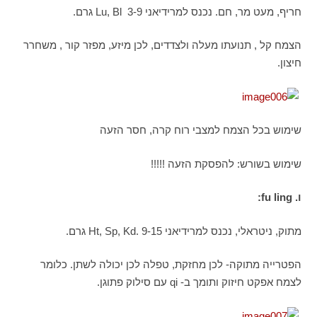
חריף, מעט מר, חם. נכנס למרידיאני Lu, Bl 3-9 גרם.
הצמח קל , תנועתו מעלה ולצדדים, לכן מיזע, מפזר קור , משחרר
חיצון.
שימוש בכל הצמח למצבי רוח קרה, חסר הזעה
שימוש בשורש: להפסקת הזעה !!!!!
ו.
fu ling
:
מתוק, ניטראלי, נכנס למרידיאני Ht, Sp, Kd. 9-15 גרם.
הפטרייה מתוקה- לכן מחזקת, טפלה לכן יכולה לשתן. כלומר
לצמח אפקט חיזוק ותומך ב- qi עם סילוק פתוגן.