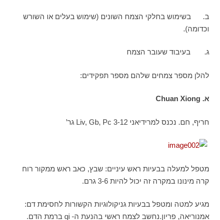
ב. בשימוש בחלקי הצמח השונים (שימוש בעלים או השורש
וכדומה).
ג. בעיבוד שעובר הצמח
להלן מספר צמחים שלהם מספר תפקידים:
א.
Chuan Xiong
חריף, חם. נכנס למרידיאני Liv, Gb, Pc 3-12 גר’
מטפל למעלה בבעיות ראש עיניים: שבץ, כאב ראש ממקור רוח
קרה מינונו במקרה זה יכול להיות 3-6 גרם.
מגיע למטה ומטפל בבעיות גניקולוגיות הקשורות לחסימת דם:
אמנוריאה, פריון.נחשב לצמח ראשי בהנעת ה- qi ברמת הדם.