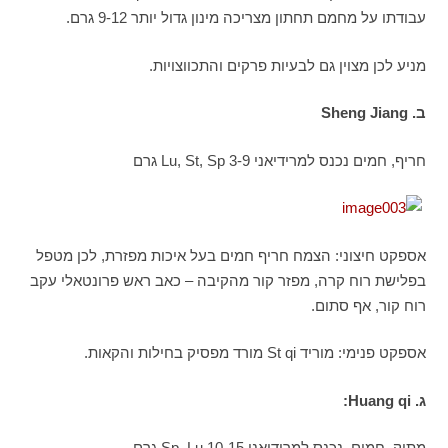
עבודתו על מחמם תחתון מצריכה מינון גדול יותר 9-12 גרם.
מניע לכן מצוין גם לבעיות פרקים והתכווצויות.
ב.
Sheng Jiang
חריף, חמים נכנס למרידיאני Lu, St, Sp 3-9 גרם
אספקט חיצוני: הצמח חריף חמים בעל איכות מפזרת, לכן מטפל
בפלישת רוח קרה, מפזר קור מהקיבה – כאב ראש פרונטאלי עקב
רוח קור, אף סתום.
אספקט פנימי: מוריד St qi מורד מפסיק בחילות והקאות.
ג.
Huang qi
:
מתוק, חמים, נכנס למרידיאני Sp, Lu 10-15 גרם.