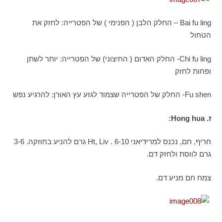
Bai fu ling – החלק הלבן ( הפנימי ) של הפטרייה: לחזק את
הטחול
Chi fu ling- החלק האדום ( החיצוני) של הפטרייה: יותר לשתן
ופחות לחזק
Fu shen- החלק של הפטרייה שצמוד לגזע עץ האורן: להרגיע נפש
ז.
Hong hua
:
חריף, חם, נכנס למרידיאני Ht, Liv . 6-10 גרם להניע בחוזקה. 3-6
גרם לווסת ולחזק דם.
צמח חם מניע דם.