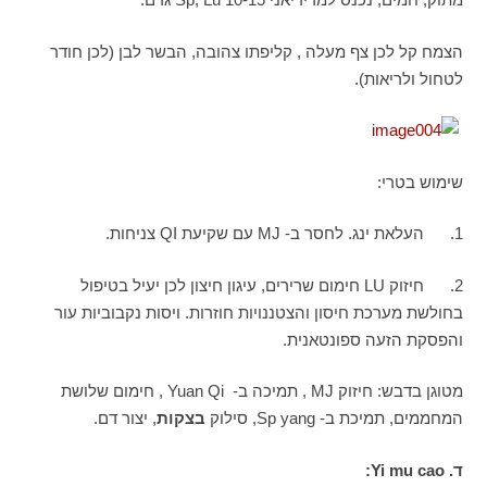
הצמח קל לכן צף מעלה , קליפתו צהובה, הבשר לבן (לכן חודר
לטחול ולריאות).
שימוש בטרי:
1. העלאת ינג. לחסר ב- MJ עם שקיעת QI צניחות.
2. חיזוק LU חימום שרירים, עיגון חיצון לכן יעיל בטיפול
בחולשת מערכת חיסון והצטננויות חוזרות. ויסות נקבוביות עור
והפסקת הזעה ספונטאנית.
מטוגן בדבש: חיזוק MJ , תמיכה ב- Yuan Qi , חימום שלושת
המחממים, תמיכת ב- Sp yang, סילוק
בצקות
, יצור דם.
ד.
Yi mu cao
: