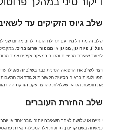
דיקור סיני במהלך פרוטוק
שלב גיוס הזקיקים עד לשאיב
שלב זה מתחיל מיד עם תחילת הוסת, לרוב מהיום שני למ
גונל F
,
פיורוגון
,
מנוגון
או
מנופור
,
פרוגובריס
. במקביל,
למועד שאיבת הביציות ומלווה במעקב זקיקים צמוד הבוד
רצוי לשלב את הרפואה הסינית כבר בשלב זה ואפילו עוד 
הפזיולוגיות בראיה הסינית הקשורות ולעודד את התעבות
את תופעות הלוואי שעלולות להווצר עקב הזרקת ההורמוני
שלב החזרת העוברים
יומיים או שלושה לאחר השאיבה יוחזר עובר אחד או יות
כמשחה בשם
קרינון
. תרופות אלו המכילות נגזרת פרוגס