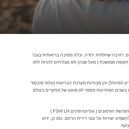
זיס, רזרבה שחלתית ירודה, וכלה מסיבה בריאותית בגבר
ים תקופה ממושכת ( מעל שנה) ולא מצליחים להרות ללא
ון המיוחל) והן מבחינת מערכת הבריאות (עלות סיבסוד
עשו בשנים האחרונות מספר לא מועט של מחקרים בעולם
דיקור סיני, הינה טכניקה שכיחה רבת שנים המסוגלת לאזן את המערכת הגניקולוגית באישה. אופן השפעת הדיקור יכול להיות דרך הפרשת הורמונים ( גונדוטרופינים FSH/ LH )
שפיע ישירות על עובי רירית הרחם. כמו כן, ידוע
גוף.