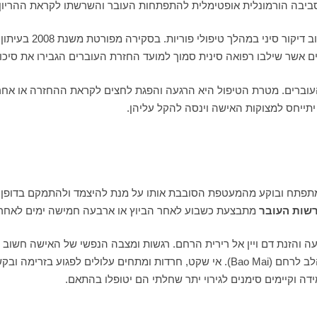
ת סביבה הורמונלית אופטימלית להתפתחות העובר והשרשתו לקראת ההריון
 העוברים. מטרת הטיפול היא הרגעה והפגת לחצים לקראת ההחזרה או אח
יתייחס למצוקות האישה וינסה להקל עליהן.
תפתח ובוקע מהמעטפת הסובבת אותו על מנת להיצמד ולהתמקם בדופן ה
שות העובר
מתבצעת כשבוע לאחר הביוץ או ארבעה חמישה ימים לאחר 
נעה והזנת דם ויין אל רירית הרחם. רגשות ומצבה הנפשי של האישה חשוב 
ההשתרשות. רפואה סינית מתארת מרידיאן המחבר בין הלב לרחם (Bao Mai). אי שקט, חרדות
 וקיימים סימנים לגירוי יתר שחלתי הם יטופלו בהתאם.