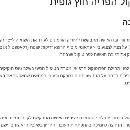
ול הפריה חוץ גופית
ה
חזור, ובו האישה מתבקשת להזריק הורמונים לעודד את השחלה לייצר זקי
 על מנת למנוע ביוץ פתאומי מוסיף הרופא זריקות שונות (דקאפפטיל או צ
ק את תגובת האישה לפרוטוקול שנבחר.
לפני תחילת הפרוטוקול הרפואי. מטרת הטיפול הסיני בשלב גיוס הזקיקים
 רירית הרחם על מנת שזו תהיה במרקם ובעובי המתאים שתאפשר את השתר
ם.
ר אל הרחם. יום לפני ההחזרה לעיתים האישה מתבקשת לקבל תמיכה וגינא
טרון הנחוצה לתמיכה בהתפתחות העובר וההריון בשלביו הראשונים. ישנן ת