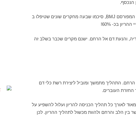
 הנכסף.
בשנים האחרונות פורסמו מספר מחקרים התומכים בשילוב דיקור סיני במהלך טיפולי פוריות. בסקירה מפורטת משנת 2008 בעיתון המפורסם BMJ, סיכמו שבעה מחקרים שונים שטיפלו ב
ריה, והנעת דם אל הרחם. ישנם מקרים שכבר בשלב זה
רחם. התהליך מתמשך ומוביל ליצירת רשת כלי דם
החזרת העוברים.
מאוד לאורך כל תהליך הכניסה להריון ועלול להשפיע על
 ומתחים עלולים לפגוע בזרימה ובקשר בין הלב והרחם ולהוות מכשול לתהליך ההריון. לכן