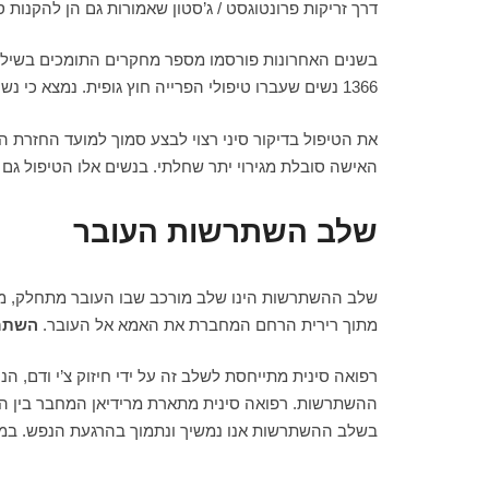
דרך זריקות פרונטוגסט / ג’סטון שאמורות גם הן להקנו
1366 נשים שעברו טיפולי הפרייה חוץ גופית. נמצא כי נשים אשר שילבו רפואה סינית סמוך למועד החזרת העוברים הגבירו את סיכויי ההריון בכ- 60%!
את הטיפול בדיקור סיני רצוי לבצע סמוך למועד החזרת
האישה סובלת מגירוי יתר שחלתי. בנשים אלו הטיפול גם 
שלב השתרשות העובר
שלב ההשתרשות הינו שלב מורכב שבו העובר מתחלק, מ
מתוך רירית הרחם המחברת את האמא אל העובר.
השתר
רפואה סינית מתייחסת לשלב זה על ידי חיזוק צ’י ודם, ה
בשלב ההשתרשות אנו נמשיך ונתמוך בהרגעת הנפש. במידה