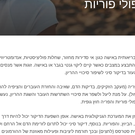
ולי פוריות
ריאותית באישה כגון: אי סדירות מחזור, שחלות פוליציסטיות, אנדומטריו
ים להתבצע במצבים כאשר קיים ליקוי גנטי בגבר או באישה. זוגות אשר מנס
ר בדיקור סיני לשיפור סיכויי ההריון.
יה (מעקב הזקיקים, בדיקות הדם, שאיבה והחזרת העוברים והציפיה להרי
פול). על מנת ליעל ולשפר את סיכויי השתרשות העובר והשגת ההריון, נ
י פוריות והפריה חוץ גופית.
וץ, והפוריות. בנוסף, דיקור סיני יכול לתרום לזרימת הדם אל הרחם ולה
 סטרסס (לחצים) ובכך תורמת ליציבות ופעילות מאוזנת של ההורמונים ב