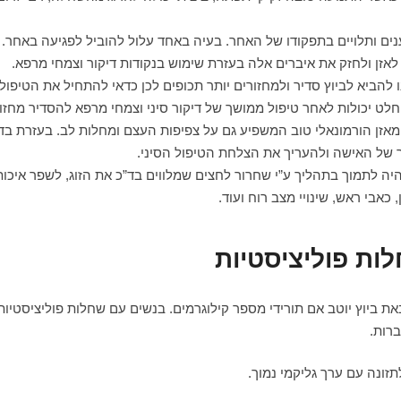
ם ותלויים בתפקודו של האחר. בעיה באחד עלול להוביל לפגיעה באחר.
לאזן ולחזק את איברים אלה בעזרת שימוש בנקודות דיקור וצמחי מרפא.
ו להביא לביוץ סדיר ולמחזורים יותר תכופים לכן כדאי להתחיל את הטיפול
החלט יכולות לאחר טיפול ממושך של דיקור סיני וצמחי מרפא להסדיר מחזו
אזן הורמונאלי טוב המשפיע גם על צפיפות העצם ומחלות לב. בעזרת בד
 של האישה ולהעריך את הצלחת הטיפול הסיני.
 לתמוך בתהליך ע”י שחרור לחצים שמלווים בד”כ את הזוג, לשפר איכות
כאבי ראש, שינויי מצב רוח ועוד.
ות פוליציסטיות
ביוץ יוטב אם תורידי מספר קילוגרמים. בנשים עם שחלות פוליציסטיות 
רות.
זונה עם ערך גליקמי נמוך.