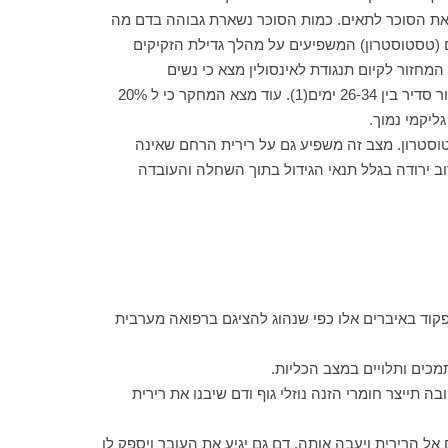
ס את הסוכר לתאים. כמות הסוכר נשארת גבוהה בדם מה
ם (טסטוסטרון) המשפיעים על מהלך גדילת הזקיקים
חזור לקיום תנגודת לאינסולין מצא כי נשים
פוליציסטיות שהמחזור שלהן מגיע כל 35 יום ומעלה נוטות לסבול יותר מתנגודת לאינסולין לעומת נשים ללא התסמונת ובעלות מחזור סדיר בין 26-34 ימים(1). עוד מצא המחקר כי ל 20%
ליקמי נמוך.
 יכולת הפוריות נובעת מכך שלא קיים ביוץ. התמונה ההורמונאלית היא של חוסר באסטרוגן אך עודף ב LH וטסטוסטרון. מצב זה משפיע גם על רירית הרחם שאינה
ב ירודה בגלל תנאי הגידול בתוך השחלה והעובדה
תפקוד באיברים אלו כפי שנהוג להציגם ברפואה מערבית
תמכים ותלויים במצב הכליות.
ה תייצר חומרי הזנה נוזלי גוף ודם שיבנו את רירית
ל הרירית ויעבה אותה, דם גם יגיע את העובר ויספק לו