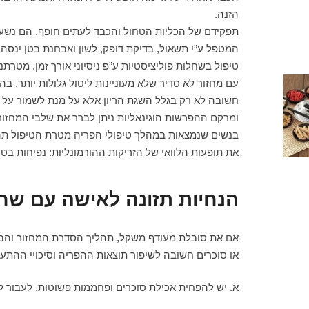
הזנה.
תפקידם של הכליות הטחול והכבד לעתים חופף. הם נשעני
המטפל ע”י תשאול, בדיקת דופק, לשון ואבחנת בטן ינסה 
טיפול בשחלות פוליציסטיות ע”פ ניסיוני אורך זמן. מטרתנ
עם מחזור לא סדיר שלא מעוניינות ליטול גלולות יותר, ב
חשובה לא רק בגלל השגת הריון אלא על מנת לשמור על מ
ומרקם ההפרשות הוגינאליות ניתן לברר את שלבי המחזור
בנשים שנמצאות במהלך טיפולי הפריה מטרת הטיפול תהיה
את תופעות הלוואי של הזריקות ההורמונליות: נפיחות בטן, 
הנחיות תזונה לאישה עם שחל
אם את סובלת מעודף משקל, תהליך הסדרת המחזור והבאת 
או סוכרים חשובה לשיפור תוצאות ההפריה וסיכויי ההתעב
א. יש להפחית אכילת סוכרים ופחממות פשוטות. לעבור לת