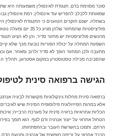
סוכר מסוימת בדם. תנגודת לאינסולין משמעותה היא שתא
שמאותת ללבלב להפריש עוד אינסולין. רמת אינסולין גב
בשחלה. ישנם חוקרים הטוענים כי התנגודת לאינסולין הי
מהנשים פוליציסטיות יש מחזור סדיר, והן לא הציגו תנגוד
מתעבה ולכן המחזור הופך לא סדיר ולרוב ומאחר. אם וכ
שהסביבה מכילה טסטוסטרון במקום אסטרוגן. תהליך ההתע
הגישה ברפואה סינית לטיפול
ברפואה סינית מחלות גינקולוגיות מקושרות לבעיה אנרגטי
אלא במהות הפיזיולוגית פילוסופית הסינית שיש לאיברים.
הכליות אחראיות בראיה סינית על מערכת הרבייה: איכות הז
הטחול אחראי על ייצור אנרגיה ודם לגוף. הוא תומך בפירוק
הרחם, ותמכו בהשרשת העובר ובהתפתחותו.
הכבד אחראי על זרימה חופשית של אנרגיה ותנועת הדם. כ