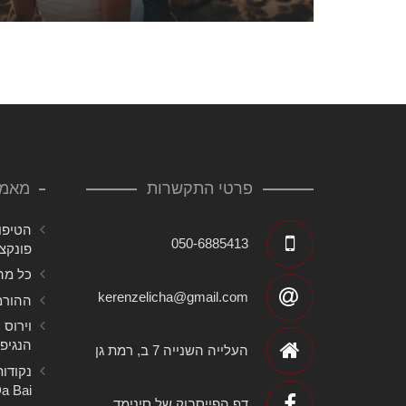
פרטי התקשרות
מאמר
הטיפו
050-6885413
פונקצי
כל מה
kerenzelicha@gmail.com
ההורמ
הנגיפי
העלייה השנייה 7 ב, רמת גן
Da Bai של מסטר ד
דף הפייסבוק של סינימד