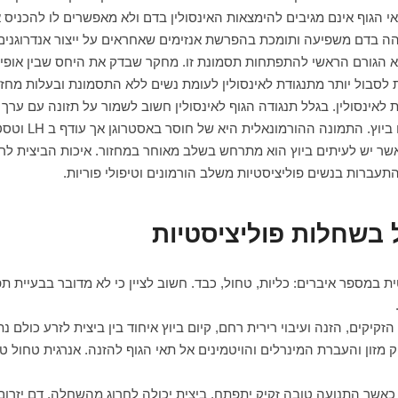
י הגוף אינם מגיבים להימצאות האינסולין בדם ולא מאפשרים לו להכני
והה בדם משפיעה ותומכת בהפרשת אנזימים שאחראים על ייצור אנדרוגני
א הגורם הראשי להתפתחות תסמונת זו. מחקר שבדק את היחס שבין אופי המ
ת לאינסולין. בגלל תנגודה הגוף לאינסולין חשוב לשמור על תזונה עם ערך ג
השפעת המחלה על
אשר יש לעיתים ביוץ הוא מתרחש בשלב מאוחר במחזור. איכות הביצית לרו
ברות בנשים פוליציסטיות משלב הורמונים וטיפולי פוריות.
 בשחלות פוליציסטיות
ת במספר איברים: כליות, טחול, כבד. חשוב לציין כי לא מדובר בבעיית 
קיקים, הזנה ועיבוי רירית רחם, קיום ביוץ איחוד בין ביצית לזרע כולם נ
 מזון והעברת המינרלים והויטמינים אל תאי הגוף להזנה. אנרגית טחול טוב
אשר התנועה טובה זקיק יתפתח, ביצית יכולה לחרוג מהשחלה, דם יזרום א