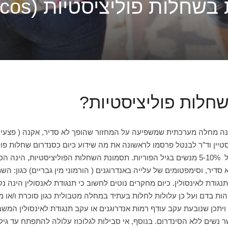
חלות פוליציסטיות (pcos)
חלות פוליציסטיות?
פוליציסטיות (polycystic ovarian syndrome ) הינה מחלה מערכתית שמשפיעה על המחזור שהופך לא ס
בשנת 1935 רופאים בשם ד”ר סטיין וד”ר לבנטל פרסמו לראשונה את מה שידוע כיום כסנדרו
באבחנה ובמודעות לסינדרום וכיום התסמונת משפיעה על 5-10% מנשים בגיל הפוריות. תסמונת השחל
דיר, וסימפטומים של עלייה באנדרוגנים ( הורמוני מין גבריים) כגון: ה
מצאות בסיכון גבוה של תנגודת לאינסולין. כיום מחקרים נוטים לחשוב כי תנגודת לאנס
הות בדם ועל כן עלולות לחלות בעתיד במחלה מטבולית כגון סוכרת ו/או מ
 ויתכן שנובעת עקב עודף רמות אנדרוגנים או עקב תנגודת לאינסולין המש