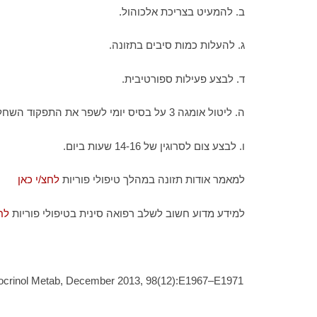
ב. להמעיט בצריכת אלכוהול.
ג. להעלות כמות סיבים בתזונה.
ד. לבצע פעילות ספורטיבית.
ה. ליטול אומגה 3 על בסיס יומי לשפר את התפקוד השחלתי.
ו. לבצע צום לסרוגין של 14-16 שעות ביום.
למאמר אודות תזונה במהלך טיפולי פוריות
לחצ/י כאן
למידע מדוע חשוב לשלב רפואה סינית בטיפולי פוריות
לח
Endocrinol Metab, December 2013, 98(12):E1967–E1971