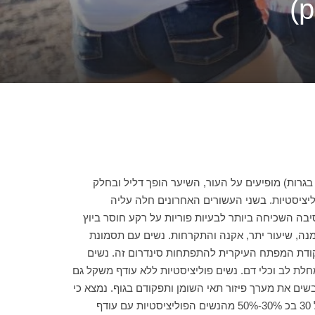
דיר, אקנה ( פצעי בגרות) מופיעים על העור, השיער הופך דליל ובחלק
ם שחלות פוליציסטיות. בשני העשורים האחרונים חלה עליה
ות הפוליציסטיות, הינה הסיבה השכיחה ביותר לבעיות פוריות על רקע חוסר ביוץ
שמנה, שיעור יתר, אקנה והתקרחות. נשים עם תסמונת
ולין הינה נקודת המפתח העיקרית להתפתחות סינדרום זה. נשים
חלת לב וכלי דם. נשים פוליציסטיות ללא עודף משקל גם
בשים את מערך פיזור תאי השומן ותפקודם בגוף. נמצא כי
סוכרת מסוג 2 שכיחה פי שתיים בנשים פוליציסטיות מאשר נשים ללא הסינדרום. בנוסף, אי סבילות לגלוכוז עלולה להתפתח עד גיל 30 בכ 30%-50% מהנשים הפוליציסטיות עם עודף