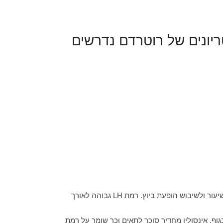
ריונים של רוטרדם נדרשים
הציסטות בשחלה הן זקיקים שעצרו את התפתחותן. ציסטות אלה ורקמת החיבור שם יוצרים הפרשת טסטוסטרון המובילה לסימני שיעור ולשיבוש הופעת ביוץ. רמת LH גבוהה לאורך
גוף. אינסולין מחדיר סוכר לתאים וכך שומר על רמת