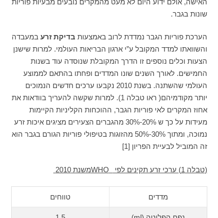
האישה, אולם ידוע היום לא מעט מהמקרים נובעים מבעיות פוריות
שונות בגבר.
הערכת פוריות הגבר נמדדת לרוב באמצעות
בדיקת זרע
במעבדה
והשוואתו למדד המקובל ע”י ארגון הבריאות העולמי. למרות שישנן
הצעות וכלים נוספים זו הדרך המקובלת שנוסדה עוד בשנות
החמישים. לאורך השנים שונו המדדים ופחתו בהתאם לממוצע
העולמי שהשתנה. בשנת 2010 נקבעו ערכים חדשים הנמוכים
יותר מקודמיהם( ראו טבלה 1). למרות שקשה להעריך בוודאות את
אחוז המקרים לאי פוריות הגבר, ההוכחות הקליניות הקיימות
מעידות על כך ש 20%-30% מהגברים הצעירים מציגים איכות זרע
נמוכה, ומתוך 30%-50% מהזוגות בטיפולי פוריות הגורם בגבר הוא
זה המוביל לבעיית הפריון [1]
(
טבלה 1) ערכי זרע תקינים לפי
WHO
משנת 2010
מדדים
טווחים
נפח הפליטה (ml)
1.5