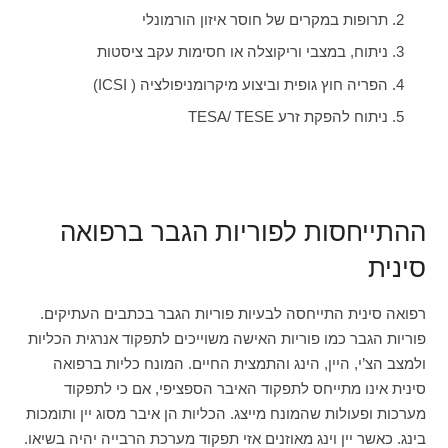
תרופות במקרים של חוסר איזון הורמונלי
ניתוח, במצבי וריקוצלה או חסימות עקב ציסטות
הפריה חוץ גופית וביצוע מיקרומניפולציה ( ICSI)
ניתוח להפקת זרע TESA/ TESE
ההתייחסות לפוריות הגבר ברפואה
סינית
רפואה סינית התייחסה לבעיות פוריות הגבר בכתבים העתיקים.
פוריות הגבר כמו פוריות האישה משוייכים לתפקוד אנרגית הכליות
ולמצב הצ’י, היין, הינג והתמצית החיים. המונח כליות ברפואה
סינית אינו מתייחס לתפקוד האיבר הספציפי, אם כי לתפקוד
מערכות ופעולות שהמונח מייצג. הכליות הן איבר מסוג יין ותומכות
בינג. כאשר יין וינג מאוזנים אזי תפקוד מערכת הרבייה יהיה בשיאו.