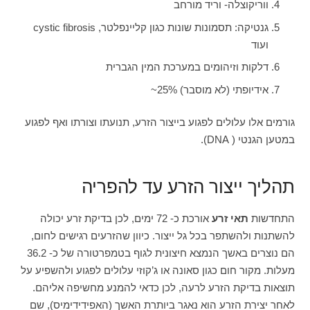
ווריקוצלה- וריד מורחב
גנטיקה: תסמונות שונות כגון קליינפלטר, cystic fibrosis
ועוד
דלקות וזיהומים במערכת המין הגברית
אידיופתי (לא מוסבר) 25%~
גורמים אלו עלולים לפגוע בייצור הזרע, תנועתו וצורתו ואף לפגוע
במטען הגנטי ( DNA).
תהליך ייצור הזרע עד להפריה
התחדשות
תאי זרע
אורכת כ- 72 ימים, לכן בדיקת זרע יכולה
להשתנות ולהשתפר בכל גל ייצור. כיוון שהזרעים רגישים לחום,
הם נוצרים באשך הנמצא חיצונית לגוף בטמפרטורה של כ- 36.2
מעלות. מקור חום כגון סאונה או ג’קוזי עלולים לפגוע ולהשפיע על
תוצאות בדיקת הזרע לרעה, לכן כדאי להמנע מחשיפה אליהם.
לאחר יצירת הזרע הוא נאגר ביותרת האשך (האפידידימיס), שם