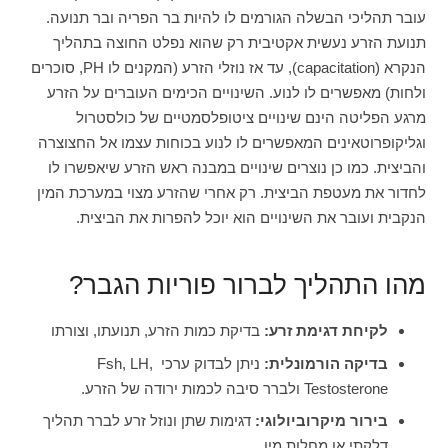
עובר תהליכי הבשלה הגורמים לו להיות בר הפריה ובר תנועה.
תנועת הזרע נעשית אקטיבית רק שהוא נפלט החוצה בתהליך
הנקרא (capacitation), עד אז נוזלי הזרע (המקנים לו PH, סוכרים
ולחות) מאפשרים לו לנוע. השינויים הכימים העוברים על הזרע
מרגע הפליטה הינם שינויים ציטופלסמטיים של כולסטרול
וגליקופרוטאינים המאפשרים לו לנוע בכוחות עצמו אל החצוצרה
והביצית. כמו כן נוצרים שינויים במבנה ראש הזרע שיאפשרו לו
לחדור את מעטפת הביצית. רק אחרי שהזרע מצוי במערכת המין
הנקבית ועובר את השינויים הוא יוכל להפרות את הביצית.
מהו התהליך לברור פוריות הגבר?
לקיחת דגימת זרע:
בדיקת כמות הזרע, תנועתו, וצורתו
בדיקה הורמונלית:
ניתן לבדוק ערכי Fsh, LH,
Testosterone ולברר סיבה לכמות ירודה של הזרע.
בירור מיקרוביולוגי:
דגימות שתן ונוזל זרע לברר תהליך
דלקתי או מחלות מין