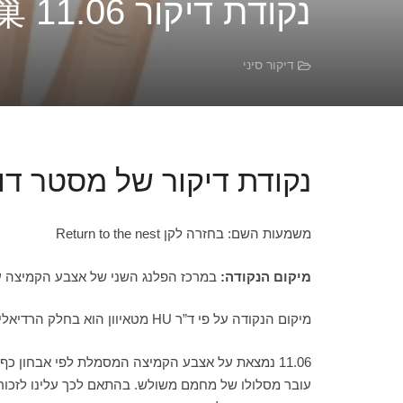
נקודת דיקור 11.06 Huan Chao 还巢 של מסטר דונג
דיקור סיני
נקודת דיקור של מסטר דונג  chao 11.06 还巢
משמעות השם: בחזרה לקן Return to the nest
מיקום הנקודה:
במרכז הפלנג השני של אצבע הקמיצה על קו ה E, בחלק האולנרי בקו שבין העור
מיקום הנקודה על פי ד”ר HU מטאיוון הוא בחלק הרדיאלי במרכז הפלנג השני.
עובר מסלולו של מחמם משולש. בהתאם לכך עלינו לזכור 