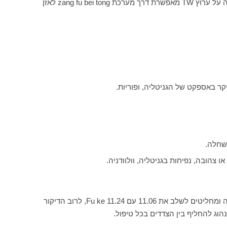
זרימה. נחשוב עליה כאשר נמצא חסימה ותקיעות. הנקודה על ערוץ TW מאפשרת דרך מערכת zang fu bei tong לאזן
קר באספקט של הגניטליה, ופוריות.
שחלה.
ו צהובה, נפיחות בגניטליה, וולוודניה.
דיקור: 0.3-0.5 צון. הדיקור מתבצע בצד אחד בלבד. במידה ומחליטים לשלב את 11.06 עם Fu ke 11.24, לרוב הדיקור
הוג להחליף בין הצדדים בכל טיפול.